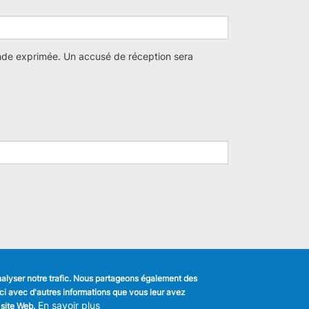
ande exprimée. Un accusé de réception sera
analyser notre trafic. Nous partageons également des
s-ci avec d'autres informations que vous leur avez
k
En savoir plus
 site Web.