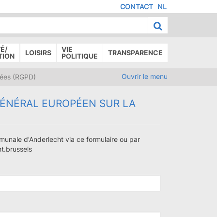
CONTACT
NL
MENU
IED
E
AGE
É/
VIE
LOISIRS
TRANSPARENCE
TION
POLITIQUE
Ouvrir le menu
nées (RGPD)
GÉNÉRAL EUROPÉEN SUR LA
munale d'Anderlecht via ce formulaire ou par
ht.brussels