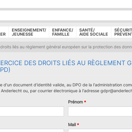
P
D
P
ENSEIGNEMENT/
ENFANCE/
SANTÉ/
SÉCURIT
LER
JEUNESSE
FAMILLE
AIDE SOCIALE
PRÉVEN
roits liés au règlement général européen sur la protection des don
ERCICE DES DROITS LIÉS AU RÈGLEMENT 
PD)
e d'un document d'identité valide, au DPO de la l'administration com
70 Anderlecht ou, par courrier électronique à l'adresse gdpr@anderlec
Prénom
Mail