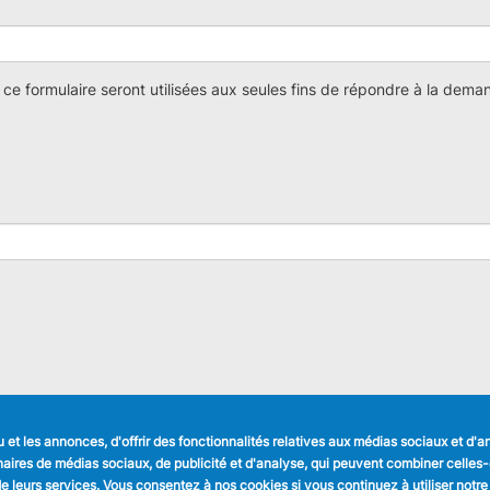
ce formulaire seront utilisées aux seules fins de répondre à la dem
et les annonces, d'offrir des fonctionnalités relatives aux médias sociaux et d'
LIENS UTILES
SUIVEZ NOUS
tenaires de médias sociaux, de publicité et d'analyse, qui peuvent combiner celle
Formulaires
Faceboo
n de leurs services. Vous consentez à nos cookies si vous continuez à utiliser notre