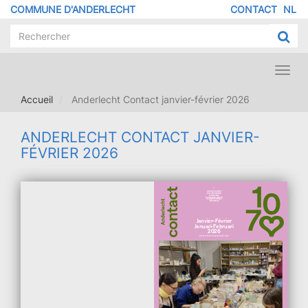
Aller
COMMUNE D'ANDERLECHT
CONTACT
NL
MENU
au
contenu
PIED
principal
DE
PAGE
Toggl
navig
Accueil
Anderlecht Contact janvier-février 2026
ANDERLECHT CONTACT JANVIER-
FÉVRIER 2026