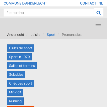
Aller
COMMUNE D'ANDERLECHT
CONTACT
NL
MENU
au
contenu
PIED
principal
DE
PAGE
Toggl
navig
Anderlecht
Loisirs
Sport
Promenades
Clubs de sport
Sport'in 1070
Salles et terrains
Subsides
Chèques sport
Minigolf
Running