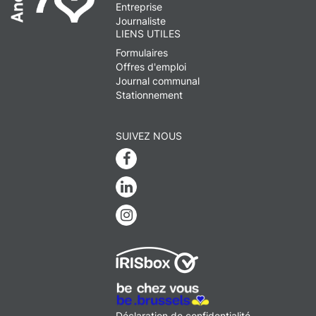
Entreprise
Journaliste
LIENS UTILES
Formulaires
Offres d'emploi
Journal communal
Stationnement
SUIVEZ NOUS
Facebook
Linkedin
Instagram
MENU
Déclaration de confidentialité