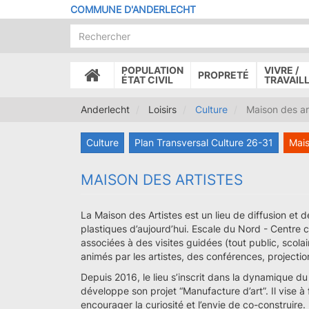
Aller
COMMUNE D'ANDERLECHT
au
contenu
principal
POPULATION
VIVRE /
PROPRETÉ
ACCUEIL
ÉTAT CIVIL
TRAVAIL
Anderlecht
Loisirs
Culture
Maison des ar
Culture
Plan Transversal Culture 26-31
Mais
MAISON DES ARTISTES
La Maison des Artistes est un lieu de diffusion et 
plastiques d’aujourd’hui. Escale du Nord - Centre c
associées à des visites guidées (tout public, scolair
animés par les artistes, des conférences, projectio
Depuis 2016, le lieu s’inscrit dans la dynamique d
développe son projet “Manufacture d’art”. Il vise à 
encourager la curiosité et l’envie de co-construire.