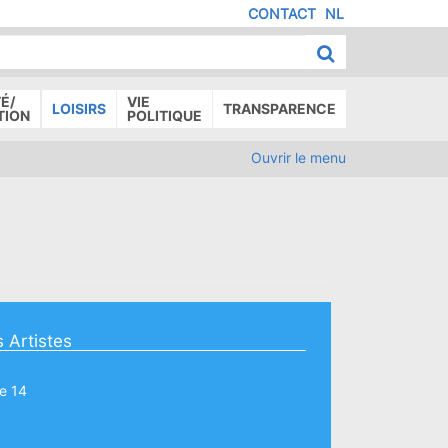
CONTACT
NL
MENU
IED
E
AGE
É/
VIE
LOISIRS
TRANSPARENCE
TION
POLITIQUE
Ouvrir le menu
 Artistes
e 14