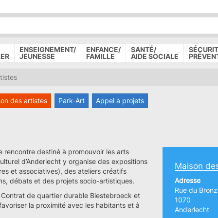
P
D
P
ENSEIGNEMENT/
ENFANCE/
SANTÉ/
SÉCURIT
LER
JEUNESSE
FAMILLE
AIDE SOCIALE
PRÉVEN
tistes
on des artistes
Park-Art
Appel à projets
de rencontre destiné à promouvoir les arts
ulturel d’Anderlecht y organise des expositions
Maison des
es et associatives), des ateliers créatifs
Adresse
ns, débats et des projets socio-artistiques.
Rue du Bronz
u Contrat de quartier durable Biestebroeck et
1070
favoriser la proximité avec les habitants et à
Anderlecht