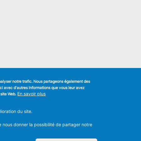
analyser notre trafic. Nous partageons également des
s-ci avec d'autres informations que vous leur avez
k
En savoir plus
 site Web.
MENU
Déclaration de confidentialité
FOOTER
oration du site.
Déclaration d'accessibilité
LEGAL
m
Mentions légales
Charte de bonne conduite et de
e nous donner la possibilité de partager notre
modération des réseaux sociaux