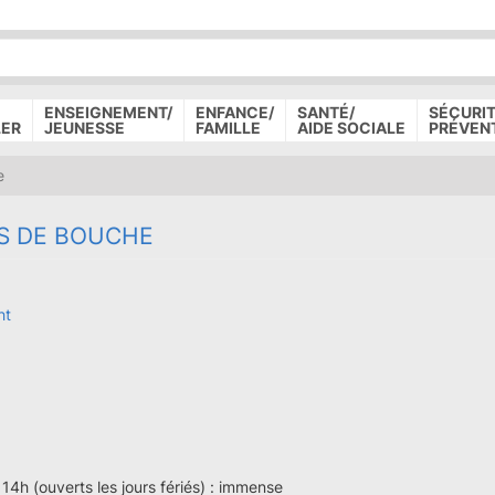
P
D
P
ENSEIGNEMENT/
ENFANCE/
SANTÉ/
SÉCURIT
LER
JEUNESSE
FAMILLE
AIDE SOCIALE
PRÉVEN
e
RS DE BOUCHE
ht
4h (ouverts les jours fériés) : immense