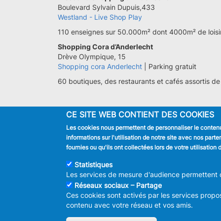
Boulevard Sylvain Dupuis,433
Westland - Live Shop Play
110 enseignes sur 50.000m² dont 4000m² de loisir
Shopping Cora d’Anderlecht
Drève Olympique, 15
Shopping cora Anderlecht
| Parking gratuit
60 boutiques, des restaurants et cafés assortis
CE SITE WEB CONTIENT DES COOKIES
Les cookies nous permettent de personnaliser le contenu 
JE SUIS
informations sur l'utilisation de notre site avec nos par
Habitant
fournies ou qu'ils ont collectées lors de votre utilisatio
Touriste
Entreprise
Statistiques
Journaliste
Les services de mesure d'audience permettent de
Réseaux sociaux – Partage
Ces cookies sont activés par les services propos
contenu avec votre réseau et vos amis.