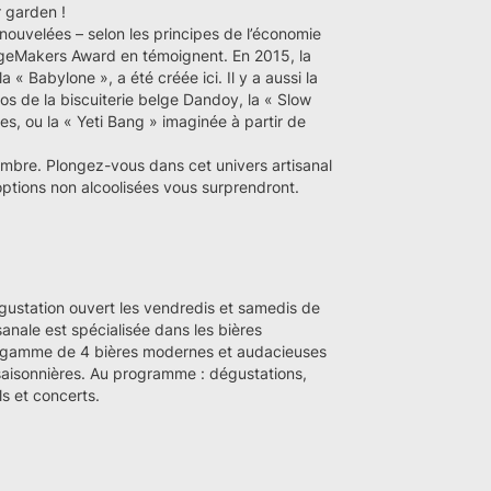
r garden !
nouvelées – selon les principes de l’économie
angeMakers Award en témoignent. En 2015, la
 « Babylone », a été créée ici. Il y a aussi la
s de la biscuiterie belge Dandoy, la « Slow
s, ou la « Yeti Bang » imaginée à partir de
embre. Plongez-vous dans cet univers artisanal
 options non alcoolisées vous surprendront.
égustation ouvert les vendredis et samedis de
sanale est spécialisée dans les bières
ne gamme de 4 bières modernes et audacieuses
aisonnières. Au programme : dégustations,
s et concerts.