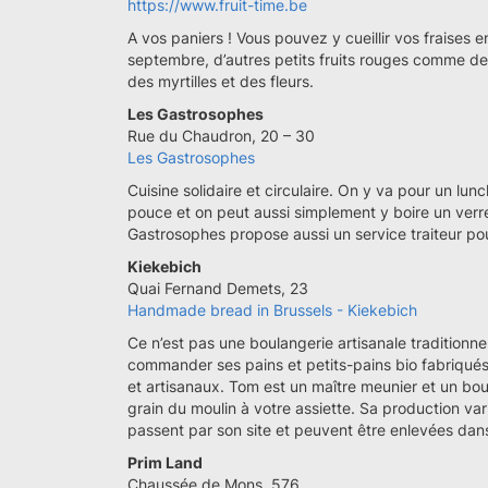
https://www.fruit-time.be
A vos paniers ! Vous pouvez y cueillir vos fraises en
septembre, d’autres petits fruits rouges comme des
des myrtilles et des fleurs.
Les Gastrosophes
Rue du Chaudron, 20 – 30
Les Gastrosophes
Cuisine solidaire et circulaire. On y va pour un lu
pouce et on peut aussi simplement y boire un verr
Gastrosophes propose aussi un service traiteur pour
Kiekebich
Quai Fernand Demets, 23
Handmade bread in Brussels - Kiekebich
Ce n’est pas une boulangerie artisanale traditionnel
commander ses pains et petits-pains bio fabriqués à
et artisanaux. Tom est un maître meunier et un bou
grain du moulin à votre assiette. Sa production 
passent par son site et peuvent être enlevées dans
Prim Land
Chaussée de Mons, 576