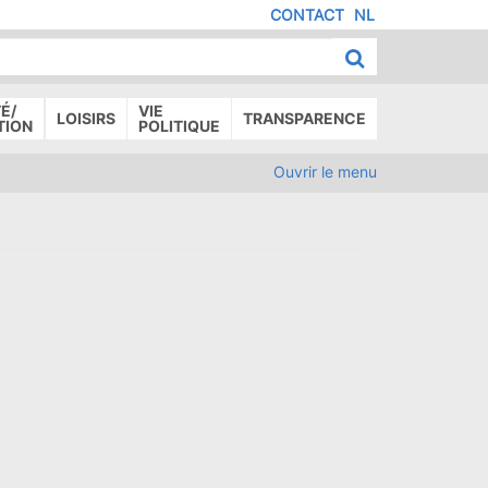
CONTACT
NL
MENU
IED
E
AGE
É/
VIE
LOISIRS
TRANSPARENCE
TION
POLITIQUE
Ouvrir le menu