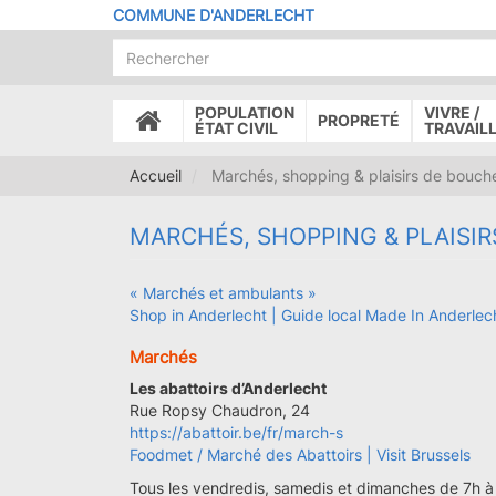
Aller
COMMUNE D'ANDERLECHT
au
contenu
principal
POPULATION
VIVRE /
PROPRETÉ
ACCUEIL
ÉTAT CIVIL
TRAVAIL
Accueil
Marchés, shopping & plaisirs de bouch
MARCHÉS, SHOPPING & PLAISI
« Marchés et ambulants »
Shop in Anderlecht | Guide local Made In Anderlec
Marchés
Les abattoirs d’Anderlecht
Rue Ropsy Chaudron, 24
https://abattoir.be/fr/march-s
Foodmet / Marché des Abattoirs | Visit Brussels
Tous les vendredis, samedis et dimanches de 7h à 1