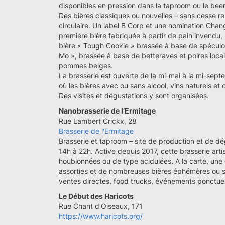
disponibles en pression dans la taproom ou le bee
Des bières classiques ou nouvelles – sans cesse re
circulaire. Un label B Corp et une nomination Ch
première bière fabriquée à partir de pain invendu, la
bière « Tough Cookie » brassée à base de spéculoo
Mo », brassée à base de betteraves et poires locale
pommes belges.
La brasserie est ouverte de la mi-mai à la mi-sept
où les bières avec ou sans alcool, vins naturels et
Des visites et dégustations y sont organisées.
Nanobrasserie de l’Ermitage
Rue Lambert Crickx, 28
Brasserie de l'Ermitage
Brasserie et taproom – site de production et de d
14h à 22h. Active depuis 2017, cette brasserie arti
houblonnées ou de type acidulées. A la carte, u
assorties et de nombreuses bières éphémères ou s
ventes directes, food trucks, événements ponctuel
Le Début des Haricots
Rue Chant d’Oiseaux, 171
https://www.haricots.org/