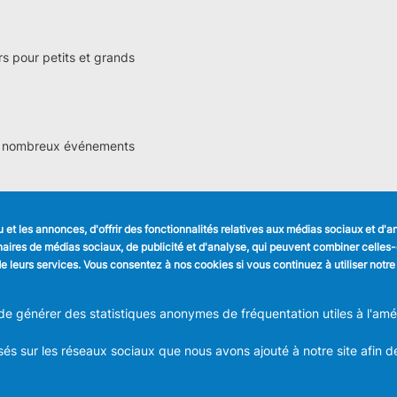
s pour petits et grands
 de nombreux événements
et les annonces, d'offrir des fonctionnalités relatives aux médias sociaux et d'
LIENS UTILES
SUIVEZ NOUS
tenaires de médias sociaux, de publicité et d'analyse, qui peuvent combiner celle
Formulaires
Faceboo
n de leurs services. Vous consentez à nos cookies si vous continuez à utiliser notre
Offres d'emploi
Journal communal
Linkedin
Stationnement
 générer des statistiques anonymes de fréquentation utiles à l'améli
Instagra
és sur les réseaux sociaux que nous avons ajouté à notre site afin d