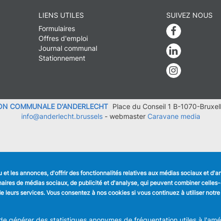
LIENS UTILES
SUIVEZ NOUS
Formulaires
Faceboo
Offres d'emploi
Journal communal
Linkedin
Stationnement
Instagra
ION COMMUNALE D'ANDERLECHT
Place du Conseil 1 B-1070-Bruxel
info@anderlecht.brussels
- webmaster
Caravane media
et les annonces, d'offrir des fonctionnalités relatives aux médias sociaux et d'
tenaires de médias sociaux, de publicité et d'analyse, qui peuvent combiner celle
n de leurs services. Vous consentez à nos cookies si vous continuez à utiliser notre
 générer des statistiques anonymes de fréquentation utiles à l'améli