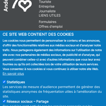
Touriste
Entreprise
Journaliste
LIENS UTILES
Formulaires
Offres d'emploi
Journal communal
CE SITE WEB CONTIENT DES COOKIES
Stationnement
Les cookies nous permettent de personnaliser le contenu et les annonces,
d'offrir des fonctionnalités relatives aux médias sociaux et d'analyser notre
SUIVEZ NOUS
trafic. Nous partageons également des informations sur l'utilisation de notre
site avec nos partenaires de médias sociaux, de publicité et d'analyse, qui
Facebook
peuvent combiner celles-ci avec d'autres informations que vous leur avez
fournies ou qu'ils ont collectées lors de votre utilisation de leurs services.
Linkedin
Vous consentez à nos cookies si vous continuez à utiliser notre site Web.
En savoir plus
Instagram
Statistiques
Les services de mesure d'audience permettent de générer des
statistiques anonymes de fréquentation utiles à l'amélioration du
site.
Réseaux sociaux – Partage