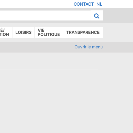
CONTACT
NL
MENU
IED
E
AGE
É/
VIE
LOISIRS
TRANSPARENCE
TION
POLITIQUE
Ouvrir le menu