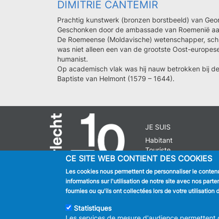
DIMITRIE CANTEMIR
Prachtig kunstwerk (bronzen borstbeeld) van Ge
Geschonken door de ambassade van Roemenië aan
De Roemeense (Moldavische) wetenschapper, schrij
was niet alleen een van de grootste Oost-europese
humanist.
Op academisch vlak was hij nauw betrokken bij d
Baptiste van Helmont (1579 – 1644).
JE SUIS
Habitant
Touriste
CE SITE WEB CONTIENT DES COOKIES
Entreprise
Journaliste
Les cookies nous permettent de personnaliser le contenu 
informations sur l'utilisation de notre site avec nos par
fournies ou qu'ils ont collectées lors de votre utilisatio
Statistiques
© 2026 ADMINISTRAT
Les services de mesure d'audience permettent de