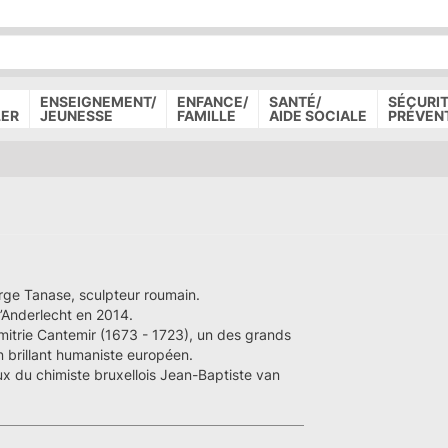
P
D
P
ENSEIGNEMENT/
ENFANCE/
SANTÉ/
SÉCURIT
LER
JEUNESSE
FAMILLE
AIDE SOCIALE
PRÉVEN
rge Tanase, sculpteur roumain.
Anderlecht en 2014.
mitrie Cantemir (1673 - 1723), un des grands
n brillant humaniste européen.
ux du chimiste bruxellois Jean-Baptiste van