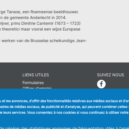
orge Tanase, een Roemeense beeldhouwer.
 de gemeente Anderlecht in 2014.
ver, prins Dimitrie Cantemir (1673 – 1723)
 theoretici maar vooral een wijze Europese
e werken van de Brusselse scheikundige Jean-
LIENS UTILES
SUIVEZ NOUS
Formulaires
Faceboo
Offres d'emploi
Journal communal
Linkedin
Stationnement
et les annonces, d'offrir des fonctionnalités relatives aux médias sociaux et d'
Instagra
tenaires de médias sociaux, de publicité et d'analyse, qui peuvent combiner celle
n de leurs services. Vous consentez à nos cookies si vous continuez à utiliser notre
ION COMMUNALE D'ANDERLECHT
Place du Conseil 1 B-1070-Bruxel
 générer des statistiques anonymes de fréquentation utiles à l'améli