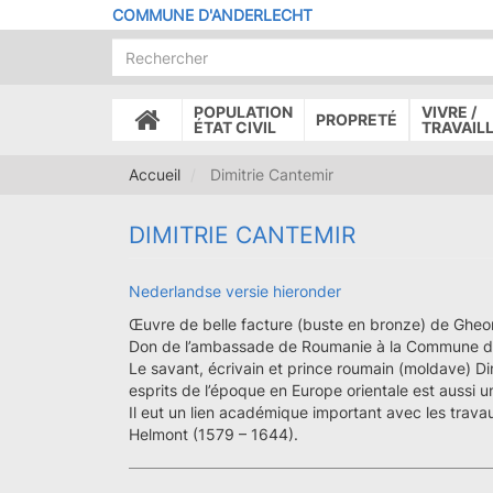
Aller
COMMUNE D'ANDERLECHT
au
contenu
principal
POPULATION
VIVRE /
PROPRETÉ
ACCUEIL
ÉTAT CIVIL
TRAVAIL
Accueil
Dimitrie Cantemir
DIMITRIE CANTEMIR
Nederlandse versie hieronder
Œuvre de belle facture (buste en bronze) de Gheo
Don de l’ambassade de Roumanie à la Commune d’
Le savant, écrivain et prince roumain (moldave) Di
esprits de l’époque en Europe orientale est aussi u
Il eut un lien académique important avec les trava
Helmont (1579 – 1644).