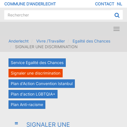
Aller
COMMUNE D'ANDERLECHT
CONTACT
NL
MENU
au
contenu
PIED
principal
DE
PAGE
Toggl
navig
Anderlecht
Vivre /Travailler
Egalité des Chances
SIGNALER UNE DISCRIMINATION
Service Egalité des Chances
Signaler une discrimination
Plan d'Action Convention Istanbul
Plan d'action LGBTQIA+
Plan Anti-racisme
SIGNALER UNE