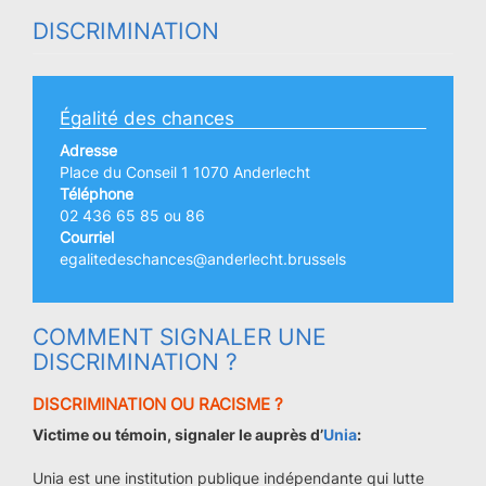
DISCRIMINATION
Égalité des chances
Adresse
Place du Conseil 1 1070 Anderlecht
Téléphone
02 436 65 85 ou 86
Courriel
egalitedeschances@anderlecht.brussels
COMMENT SIGNALER UNE
DISCRIMINATION ?
DISCRIMINATION OU RACISME ?
Victime ou témoin, signaler le auprès d’
Unia
:
Unia est une institution publique indépendante qui lutte