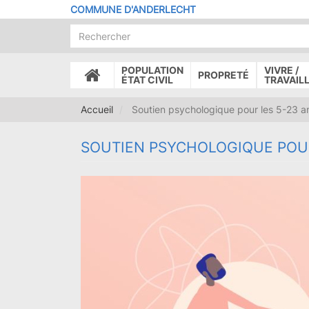
Aller
COMMUNE D'ANDERLECHT
au
contenu
principal
POPULATION
VIVRE /
PROPRETÉ
ACCUEIL
ÉTAT CIVIL
TRAVAIL
Accueil
Soutien psychologique pour les 5-23 a
SOUTIEN PSYCHOLOGIQUE POUR