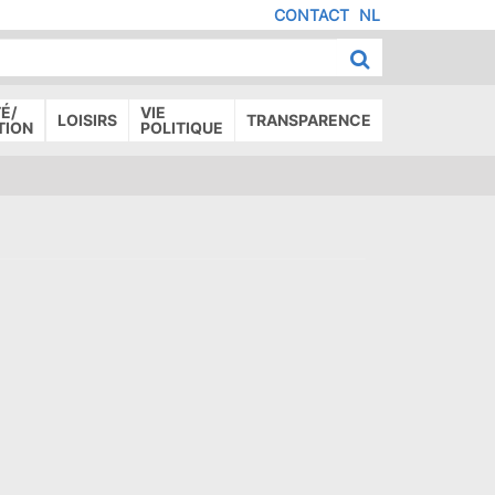
CONTACT
NL
MENU
IED
E
AGE
É/
VIE
LOISIRS
TRANSPARENCE
TION
POLITIQUE