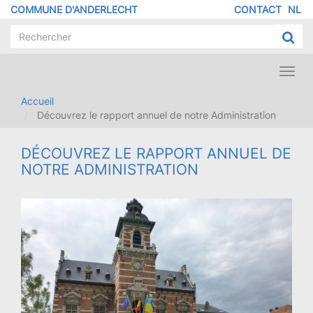
Aller
COMMUNE D'ANDERLECHT
CONTACT
NL
MENU
au
contenu
PIED
principal
DE
PAGE
Toggl
navig
Accueil
Découvrez le rapport annuel de notre Administration
DÉCOUVREZ LE RAPPORT ANNUEL DE
NOTRE ADMINISTRATION