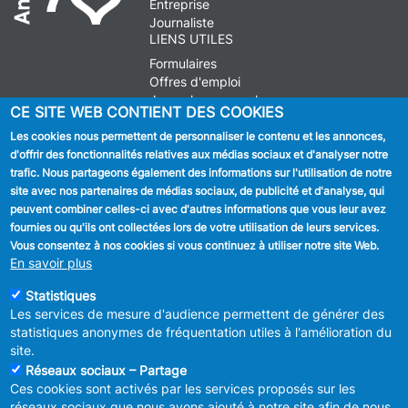
Entreprise
Journaliste
LIENS UTILES
Formulaires
Offres d'emploi
Journal communal
CE SITE WEB CONTIENT DES COOKIES
Stationnement
Les cookies nous permettent de personnaliser le contenu et les annonces,
d'offrir des fonctionnalités relatives aux médias sociaux et d'analyser notre
SUIVEZ NOUS
trafic. Nous partageons également des informations sur l'utilisation de notre
site avec nos partenaires de médias sociaux, de publicité et d'analyse, qui
Facebook
peuvent combiner celles-ci avec d'autres informations que vous leur avez
fournies ou qu'ils ont collectées lors de votre utilisation de leurs services.
Linkedin
Vous consentez à nos cookies si vous continuez à utiliser notre site Web.
En savoir plus
Instagram
Statistiques
Les services de mesure d'audience permettent de générer des
statistiques anonymes de fréquentation utiles à l'amélioration du
site.
Réseaux sociaux – Partage
Ces cookies sont activés par les services proposés sur les
MENU
Déclaration de confidentialité
réseaux sociaux que nous avons ajouté à notre site afin de nous