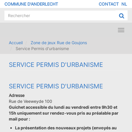
Aller
COMMUNE D'ANDERLECHT
CONTACT
NL
MENU
au
contenu
PIED
principal
DE
PAGE
Toggl
navig
Accueil
Zone de jeux Rue de Goujons
Service Permis d'urbanisme
SERVICE PERMIS D'URBANISME
SERVICE PERMIS D'URBANISME
Adresse
Rue de Veeweyde 100
Guichet accessible du lundi au vendredi entre 9h30 et
15h uniquement sur rendez-vous pris au préalable par
mail pour :
La présentation des nouveaux projets (envoyés au