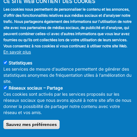
CE SITE WEB CONTIENT DES COOKIES
Stationnement
Les cookies nous permettent de personnaliser le contenu et les annonces,
d'offrir des fonctionnalités relatives aux médias sociaux et d'analyser notre
SUIVEZ NOUS
trafic. Nous partageons également des informations sur l'utilisation de notre
site avec nos partenaires de médias sociaux, de publicité et d'analyse, qui
Facebook
peuvent combiner celles-ci avec d'autres informations que vous leur avez
fournies ou qu'ils ont collectées lors de votre utilisation de leurs services.
Linkedin
Vous consentez à nos cookies si vous continuez à utiliser notre site Web.
En savoir plus
Instagram
Statistiques
Les services de mesure d'audience permettent de générer des
statistiques anonymes de fréquentation utiles à l'amélioration du
site.
Réseaux sociaux – Partage
Ces cookies sont activés par les services proposés sur les
MENU
Déclaration de confidentialité
réseaux sociaux que nous avons ajouté à notre site afin de nous
FOOTER
Déclaration d'accessibilité
donner la possibilité de partager notre contenu avec votre
LEGAL
Mentions légales
réseau et vos amis.
Charte de bonne conduite et de
modération des réseaux sociaux
Sauvez mes préférences
© 2026 ADMINISTRATION COMMUNALE D'ANDERLECHT
Place