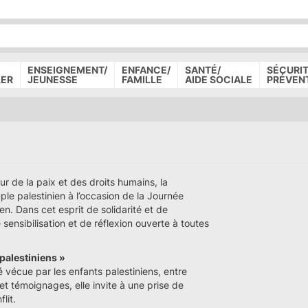
P
D
P
ENSEIGNEMENT/
ENFANCE/
SANTÉ/
SÉCURIT
LER
JEUNESSE
FAMILLE
AIDE SOCIALE
PRÉVEN
 de la paix et des droits humains, la
e palestinien à l’occasion de la Journée
ien. Dans cet esprit de solidarité et de
ensibilisation et de réflexion ouverte à toutes
 palestiniens »
é vécue par les enfants palestiniens, entre
 et témoignages, elle invite à une prise de
lit.