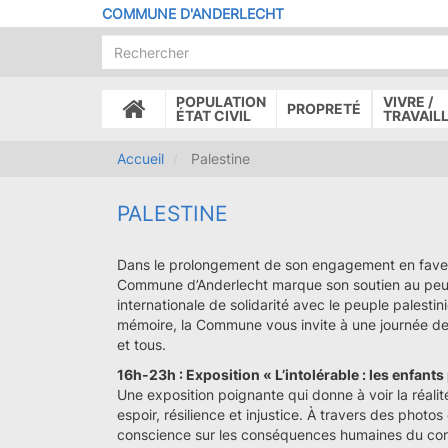
Aller
COMMUNE D'ANDERLECHT
au
contenu
principal
POPULATION
VIVRE /
PROPRETÉ
ACCUEIL
ÉTAT CIVIL
TRAVAIL
Accueil
Palestine
PALESTINE
Dans le prolongement de son engagement en faveur
Commune d’Anderlecht marque son soutien au peupl
internationale de solidarité avec le peuple palestin
mémoire, la Commune vous invite à une journée de s
et tous.
16h-23h : Exposition « L’intolérable : les enfants
Une exposition poignante qui donne à voir la réalit
espoir, résilience et injustice. À travers des photos
conscience sur les conséquences humaines du conf