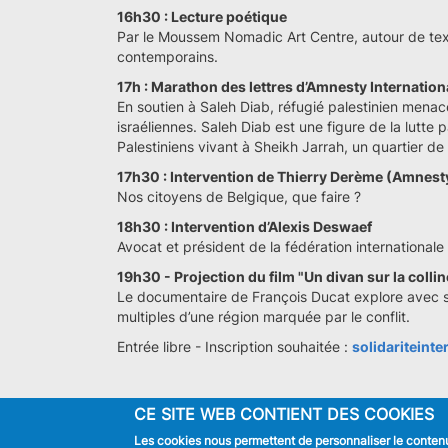
16h30 : Lecture poétique
Par le Moussem Nomadic Art Centre, autour de text
contemporains.
17h : Marathon des lettres d’Amnesty Internation
En soutien à Saleh Diab, réfugié palestinien menacé
israéliennes. Saleh Diab est une figure de la lutte 
Palestiniens vivant à Sheikh Jarrah, un quartier d
17h30 : Intervention de Thierry Derème (Amnesty
Nos citoyens de Belgique, que faire ?
18h30 : Intervention d’Alexis Deswaef
Avocat et président de la fédération internationale
19h30 - Projection du film "Un divan sur la collin
Le documentaire de François Ducat explore avec sens
multiples d’une région marquée par le conflit.
Entrée libre - Inscription souhaitée :
solidariteint
CE SITE WEB CONTIENT DES COOKIES
Les cookies nous permettent de personnaliser le contenu 
JE SUIS