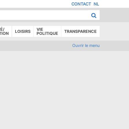
CONTACT
NL
MENU
IED
E
AGE
É/
VIE
LOISIRS
TRANSPARENCE
TION
POLITIQUE
Ouvrir le menu