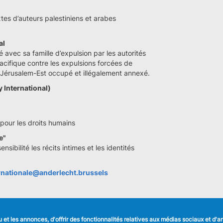
es d’auteurs palestiniens et arabes
al
 avec sa famille d’expulsion par les autorités
pacifique contre les expulsions forcées de
e Jérusalem-Est occupé et illégalement annexé.
 International)
 pour les droits humains
e"
ibilité les récits intimes et les identités
ernationale@anderlecht.brussels
et les annonces, d'offrir des fonctionnalités relatives aux médias sociaux et d'
LIENS UTILES
SUIVEZ NOUS