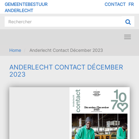
Overslaan
GEMEENTEBESTUUR
CONTACT
FR
MENU
en
ANDERLECHT
naar
PIED
de
DE
inhoud
PAGE
gaan
Toggl
navig
Home
Anderlecht Contact Décember 2023
ANDERLECHT CONTACT DÉCEMBER
2023