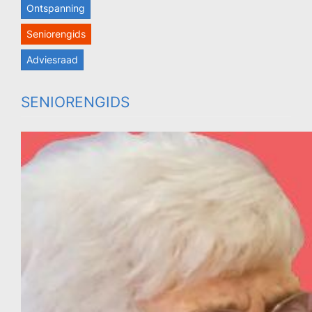
Ontspanning
Seniorengids
Adviesraad
SENIORENGIDS