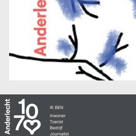
IK BEN
Inwoner
Toerist
Bedrijf
Journalist