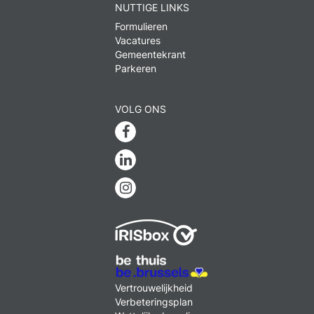
NUTTIGE LINKS
Formulieren
Vacatures
Gemeentekrant
Parkeren
VOLG ONS
Facebook
Linkedin
Instagram
MENU
Vertrouwelijkheid
FOOTER
Verbeteringsplan
LEGAL