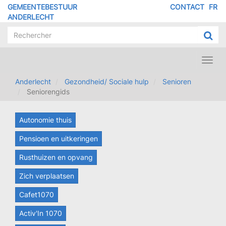
Overslaan
GEMEENTEBESTUUR
CONTACT
FR
MENU
en
ANDERLECHT
naar
PIED
de
DE
inhoud
PAGE
gaan
Toggl
navig
Anderlecht
Gezondheid/ Sociale hulp
Senioren
Seniorengids
Autonomie thuis
Pensioen en uitkeringen
Rusthuizen en opvang
Zich verplaatsen
Cafet1070
Activ'In 1070