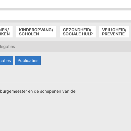
P
D
P
NEN/
KINDEROPVANG/
GEZONDHEID/
VEILIGHEID/
RKEN
SCHOLEN
SOCIALE HULP
PREVENTIE
egaties
caties
Publicaties
e burgemeester en de schepenen van de