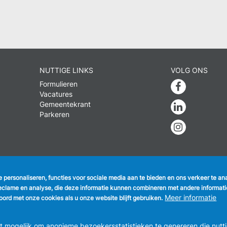
NUTTIGE LINKS
VOLG ONS
Formulieren
Faceboo
Vacatures
Gemeentekrant
Linkedin
Parkeren
Instagra
EENTEBESTUUR ANDERLECHT
Raadsplein 1 B-1070-Brussel -
T:
+3
te personaliseren, functies voor sociale media aan te bieden en ons verkeer te a
info@anderlecht.brussels
- webmaster
Caravane media
eclame en analyse, die deze informatie kunnen combineren met andere informatie 
Meer informatie
ord met onze cookies als u onze website blijft gebruiken.
mogelijk om anonieme bezoekersstatistieken te genereren die nutti