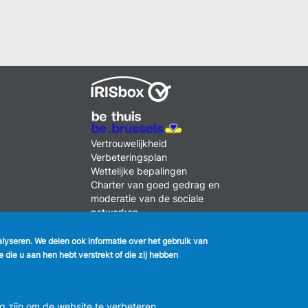
k
MENU
Vertrouwelijkheid
FOOTER
Verbeteringsplan
LEGAL
m
Wettelijke bepalingen
Charter van goed gedrag en
moderatie van de sociale
netwerken
2 2 558 08 00
nalyseren. We delen ook informatie over het gebruik van
die u aan hen hebt verstrekt of die zij hebben
g zijn om de website te verbeteren.