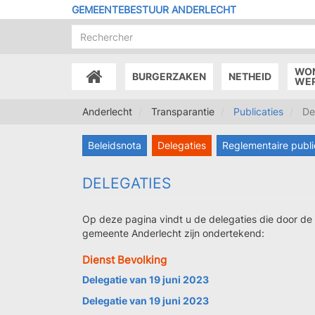
Overslaan
GEMEENTEBESTUUR ANDERLECHT
en
naar
de
inhoud
WO
BURGERZAKEN
NETHEID
gaan
ACCUEIL
WE
Anderlecht
Transparantie
Publicaties
Del
Beleidsnota
Delegaties
Reglementaire publi
DELEGATIES
Op deze pagina vindt u de delegaties die door d
gemeente Anderlecht zijn ondertekend:
Dienst Bevolking
Delegatie van 19 juni 2023
Delegatie van 19 juni 2023