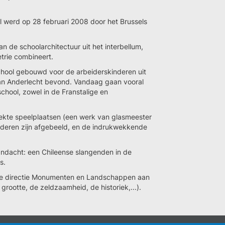
jl werd op 28 februari 2008 door het Brussels
 de schoolarchitectuur uit het interbellum,
trie combineert.
ool gebouwd voor de arbeiderskinderen uit
 van Anderlecht bevond. Vandaag gaan vooral
school, zowel in de Franstalige en
ekte speelplaatsen (een werk van glasmeester
deren zijn afgebeeld, en de indrukwekkende
ndacht: een Chileense slangenden in de
s.
de directie Monumenten en Landschappen aan
 grootte, de zeldzaamheid, de historiek,...).