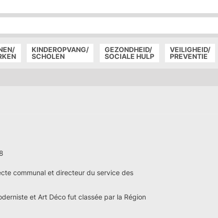
P
D
P
NEN/
KINDEROPVANG/
GEZONDHEID/
VEILIGHEID/
RKEN
SCHOLEN
SOCIALE HULP
PREVENTIE
38
tecte communal et directeur du service des
derniste et Art Déco fut classée par la Région