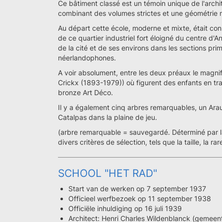
Ce bâtiment classé est un témoin unique de l'archi
combinant des volumes strictes et une géométrie 
Au départ cette école, moderne et mixte, était cons
de ce quartier industriel fort éloigné du centre d'An
de la cité et de ses environs dans les sections pr
néerlandophones.
A voir absolument, entre les deux préaux le magnifi
Crickx (1893-1979)) où figurent des enfants en trai
bronze Art Déco.
Il y a également cinq arbres remarquables, un Arauca
Catalpas dans la plaine de jeu.
(arbre remarquable = sauvegardé. Déterminé par la
divers critères de sélection, tels que la taille, la rar
SCHOOL "HET RAD"
Start van de werken op 7 september 1937
Officieel werfbezoek op 11 september 1938
Officiële inhuldiging op 16 juli 1939
Architect: Henri Charles Wildenblanck (gemeente