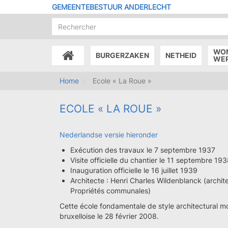
Overslaan
GEMEENTEBESTUUR ANDERLECHT
en
naar
de
inhoud
WO
BURGERZAKEN
NETHEID
gaan
ACCUEIL
WE
Home
Ecole « La Roue »
ECOLE « LA ROUE »
Nederlandse versie hieronder
Exécution des travaux le 7 septembre 1937
Visite officielle du chantier le 11 septembre 19
Inauguration officielle le 16 juillet 1939
Architecte : Henri Charles Wildenblanck (archi
Propriétés communales)
Cette école fondamentale de style architectural mo
bruxelloise le 28 février 2008.