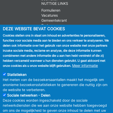
NUTTIGE LINKS
Formulieren
Vacatures
Gemeentekrant
Parkeren
DEZE WEBSITE BEVAT COOKIES
Cookies stellen ons in staat om inhoud en advertenties te personaliseren,
VOLG ONS
functies voor sociale media aan te bieden en ons verkeer te analyseren. We
delen ook informatie over het gebruik van onze website met onze partners
Facebook
inzake sociale media, reclame en analyse, die deze informatie kunnen
combineren met andere informatie die u aan hen hebt verstrekt of die zij
Linkedin
hebben verzameld wanneer u hun diensten gebruikt. U gaat akkoord met
Meer informatie
onze cookies als u onze website blijft gebruiken.
Instagram
Statistieken
Het meten van de bezoekersaantallen maakt het mogelijk om
anonieme bezoekersstatistieken te genereren die nuttig zijn om
de website te verbeteren.
Sociale netwerken - Delen
Deze cookies worden ingeschakeld door de sociale
MENU
Vertrouwelijkheid
netwerkdiensten die we aan onze website hebben toegevoegd
FOOTER
Verbeteringsplan
om ons de mogelijkheid te geven onze inhoud te delen met uw
LEGAL