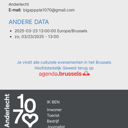
postal
Ville
Anderlecht
E-mail
bigappple1070@gmail.com
ANDERE DATA
2025-03-23 13:00:00 Europe/Brussels
zo, 03/23/2025 - 13:00
Je vindt alle culturele evenementen in het Brussels
Hoofdstedelijk Gewest terug op
IK BEN
Inwoner
Toerist
Bedrijf
Journalist