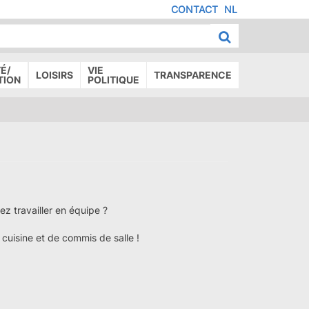
CONTACT
NL
MENU
IED
E
AGE
É/
VIE
LOISIRS
TRANSPARENCE
TION
POLITIQUE
z travailler en équipe ?
cuisine et de commis de salle !