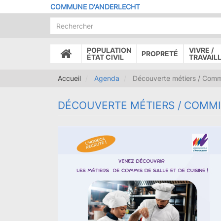
Aller
COMMUNE D'ANDERLECHT
au
contenu
principal
POPULATION
VIVRE /
PROPRETÉ
ACCUEIL
ÉTAT CIVIL
TRAVAIL
Accueil
Agenda
Découverte métiers / Commi
DÉCOUVERTE MÉTIERS / COMMI