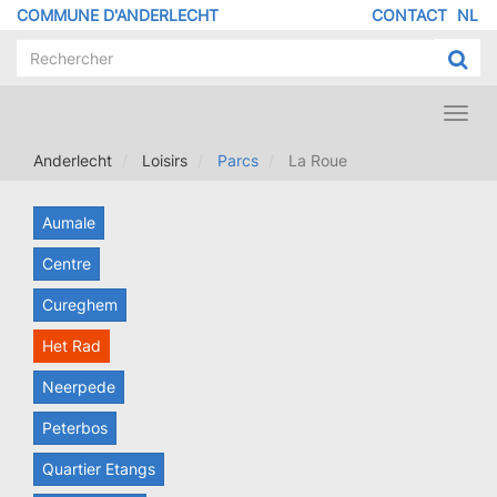
Aller
COMMUNE D'ANDERLECHT
CONTACT
NL
MENU
au
contenu
PIED
principal
DE
PAGE
Toggl
navig
Anderlecht
Loisirs
Parcs
La Roue
Aumale
Centre
Cureghem
Het Rad
Neerpede
Peterbos
Quartier Etangs