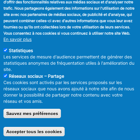
d'offrir des fonctionnalités relatives aux médias sociaux et d'analyser notre
SUIVEZ NOUS
trafic. Nous partageons également des informations sur l'utilisation de notre
site avec nos partenaires de médias sociaux, de publicité et d'analyse, qui
Facebook
peuvent combiner celles-ci avec d'autres informations que vous leur avez
fournies ou qu'ils ont collectées lors de votre utilisation de leurs services.
Linkedin
Vous consentez à nos cookies si vous continuez à utiliser notre site Web.
En savoir plus
Instagram
Statistiques
Les services de mesure d'audience permettent de générer des
statistiques anonymes de fréquentation utiles à l'amélioration du
site.
Réseaux sociaux – Partage
Ces cookies sont activés par les services proposés sur les
MENU
Déclaration de confidentialité
réseaux sociaux que nous avons ajouté à notre site afin de nous
FOOTER
Déclaration d'accessibilité
donner la possibilité de partager notre contenu avec votre
LEGAL
Mentions légales
réseau et vos amis.
Charte de bonne conduite et de
modération des réseaux sociaux
Sauvez mes préférences
© 2026 ADMINISTRATION COMMUNALE D'ANDERLECHT
Place
du Conseil 1 B-1070-Bruxelles -
T:
+32 2 558 08 00
Accepter tous les cookies
Retirer le consentement
info@anderlecht.brussels
- webmaster
Caravane media