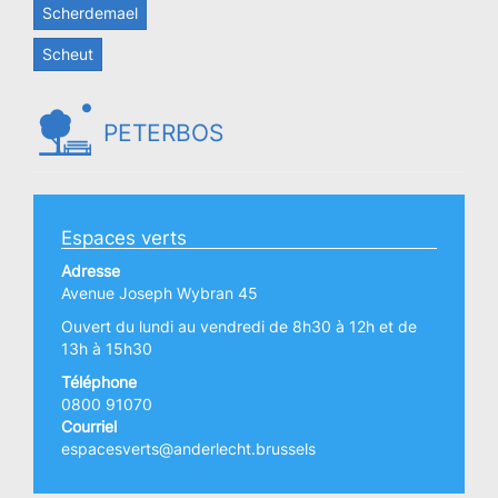
Scherdemael
Scheut
PETERBOS
Espaces verts
Adresse
Avenue Joseph Wybran 45
Ouvert du lundi au vendredi de 8h30 à 12h et de
13h à 15h30
Téléphone
0800 91070
Courriel
espacesverts@anderlecht.brussels