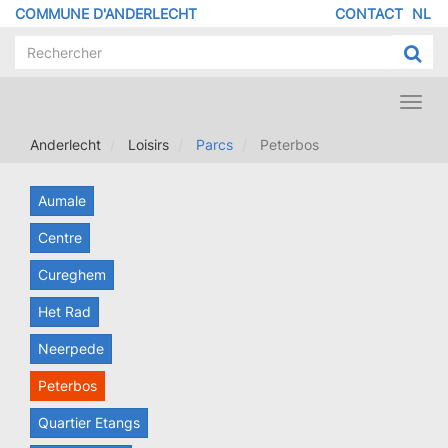
Aller
COMMUNE D'ANDERLECHT
CONTACT
NL
MENU
au
contenu
PIED
principal
DE
PAGE
Toggl
navig
Anderlecht
Loisirs
Parcs
Peterbos
Aumale
Centre
Cureghem
Het Rad
Neerpede
Peterbos
Quartier Etangs