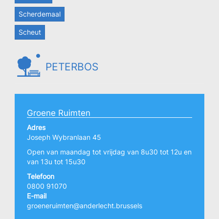
Scherdemaal
Scheut
PETERBOS
Groene Ruimten
Adres
Joseph Wybranlaan 45
Open van maandag tot vrijdag van 8u30 tot 12u en
van 13u tot 15u30
Telefoon
0800 91070
E-mail
groeneruimten@anderlecht.brussels