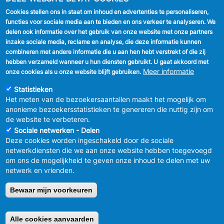
Cookies stellen ons in staat om inhoud en advertenties te personaliseren,
VOLG ONS
functies voor sociale media aan te bieden en ons verkeer te analyseren. We
delen ook informatie over het gebruik van onze website met onze partners
Facebook
inzake sociale media, reclame en analyse, die deze informatie kunnen
combineren met andere informatie die u aan hen hebt verstrekt of die zij
Linkedin
hebben verzameld wanneer u hun diensten gebruikt. U gaat akkoord met
Meer informatie
onze cookies als u onze website blijft gebruiken.
Instagram
Statistieken
Het meten van de bezoekersaantallen maakt het mogelijk om
anonieme bezoekersstatistieken te genereren die nuttig zijn om
de website te verbeteren.
Sociale netwerken - Delen
Deze cookies worden ingeschakeld door de sociale
MENU
Vertrouwelijkheid
netwerkdiensten die we aan onze website hebben toegevoegd
FOOTER
Verbeteringsplan
om ons de mogelijkheid te geven onze inhoud te delen met uw
LEGAL
Wettelijke bepalingen
netwerk en vrienden.
Charter van goed gedrag en moderatie
van de sociale netwerken
Bewaar mijn voorkeuren
© 2026 GEMEENTEBESTUUR ANDERLECHT
Raadsplein 1 B-
1070-Brussel -
T:
+32 2 558 08 00
Alle cookies aanvaarden
Retirer le consentement