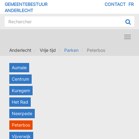
Overslaan
GEMEENTEBESTUUR
CONTACT
FR
MENU
en
ANDERLECHT
naar
PIED
de
DE
inhoud
PAGE
gaan
Toggl
navig
Anderlecht
Vrije tijd
Parken
Peterbos
Aumale
Centrum
Kuregem
Het Rad
Neerpede
Peterbos
Vijverwijk