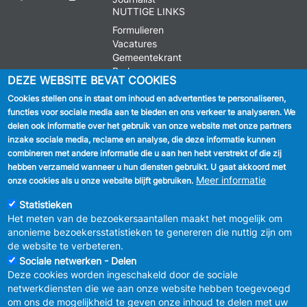
NUTTIGE LINKS
Formulieren
Vacatures
Gemeentekrant
Parkeren
DEZE WEBSITE BEVAT COOKIES
Cookies stellen ons in staat om inhoud en advertenties te personaliseren,
VOLG ONS
functies voor sociale media aan te bieden en ons verkeer te analyseren. We
delen ook informatie over het gebruik van onze website met onze partners
Facebook
inzake sociale media, reclame en analyse, die deze informatie kunnen
combineren met andere informatie die u aan hen hebt verstrekt of die zij
Linkedin
hebben verzameld wanneer u hun diensten gebruikt. U gaat akkoord met
Meer informatie
onze cookies als u onze website blijft gebruiken.
Instagram
Statistieken
Het meten van de bezoekersaantallen maakt het mogelijk om
anonieme bezoekersstatistieken te genereren die nuttig zijn om
de website te verbeteren.
Sociale netwerken - Delen
Deze cookies worden ingeschakeld door de sociale
MENU
Vertrouwelijkheid
netwerkdiensten die we aan onze website hebben toegevoegd
FOOTER
Verbeteringsplan
om ons de mogelijkheid te geven onze inhoud te delen met uw
LEGAL