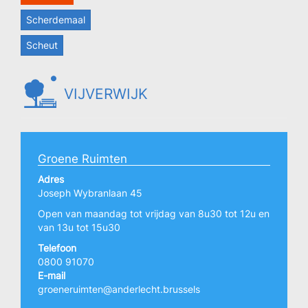
Scherdemaal
Scheut
VIJVERWIJK
Groene Ruimten
Adres
Joseph Wybranlaan 45
Open van maandag tot vrijdag van 8u30 tot 12u en
van 13u tot 15u30
Telefoon
0800 91070
E-mail
groeneruimten@anderlecht.brussels