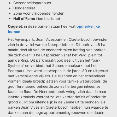
Gezondheidsparcours
Hondentoilet
Zone voor vrijlopende honden
Hall of Fame
(lien tourisme)
Opgelet
: in deze parken staan heel wat
opmerkelijke
bomen
Het Vijverspark, Jean Vivespark en Claeterbosch bevinden
zich in de vallei van de Neerpedebeek. Dit park van 6 ha
maakt deel uit van de ononderbroken ketting van parken
die zich over 10 ha uitspreiden vanaf het Verdi plein tot
aan de Ring. Dit park maakt ook deel uit van het “park
Systeem” en verbindt het Scherdemaelpark met het
Pedepark. Het werd ontworpen in de jaren '80 en uitgerust
met verschillende vijvers. De eilanden en het schiereiland
vormen ideale broedplaatsen voor talrijke watervogels, de
gedifferentieerd beheerde zones herbergen inheemse
fauna en flora. De Neerpedebeek wringt zich daar in haar
laatste kronkels voordat ze iets verder definitief onder de
grond duikt om uiteindelijk in de Zenne uit te monden. De
parken Jean Vives en Claeterbosch hebben hun waarde te
danken aan de hoge appartementsgebouwen die daarin