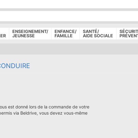
P
D
P
ENSEIGNEMENT/
ENFANCE/
SANTÉ/
SÉCURIT
LER
JEUNESSE
FAMILLE
AIDE SOCIALE
PRÉVEN
CONDUIRE
vous est donné lors de la commande de votre
ermis via Beldrive, vous devez vous-même