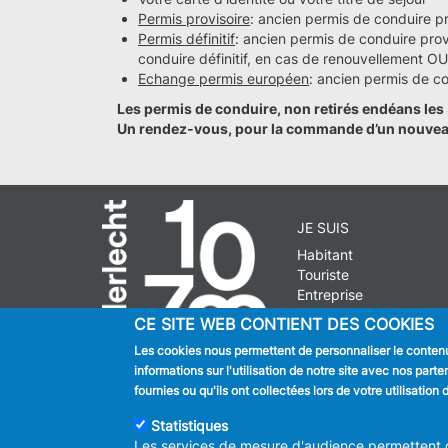
Permis provisoire
: ancien permis de conduire pr
Permis définitif
: ancien permis de conduire prov
conduire définitif, en cas de renouvellement OU
Echange permis européen
: ancien permis de c
Les permis de conduire, non retirés endéans les 
Un rendez-vous, pour la commande d’un nouveau 
JE SUIS
Habitant
Touriste
Entreprise
Journaliste
CE SITE WEB CONTIENT DES COOKIES
Les cookies nous permettent de personnaliser le contenu 
informations sur l'utilisation de notre site avec nos par
fournies ou qu'ils ont collectées lors de votre utilisatio
© 2026 ADMINISTRAT
Statistiques
Les services de mesure d'audience permettent de