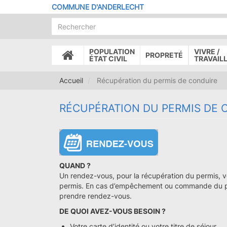
Aller
COMMUNE D'ANDERLECHT
au
contenu
principal
POPULATION
VIVRE /
PROPRETÉ
ACCUEIL
ÉTAT CIVIL
TRAVAIL
Accueil
Récupération du permis de conduire
RÉCUPÉRATION DU PERMIS DE 
QUAND ?
Un rendez-vous, pour la récupération du permis, 
permis. En cas d’empêchement ou commande du p
prendre rendez-vous.
DE QUOI AVEZ-VOUS BESOIN ?
Votre carte d’identité ou votre titre de séjour