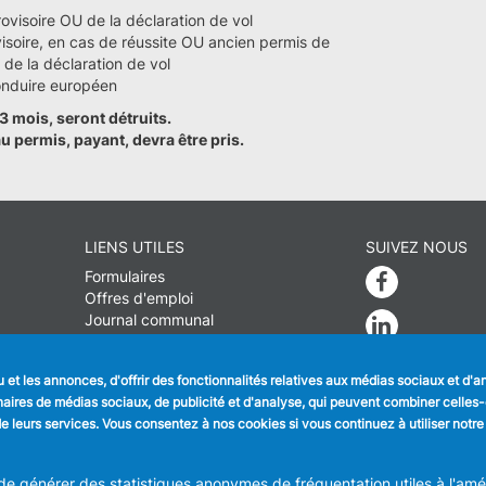
ovisoire OU de la déclaration de vol
isoire, en cas de réussite OU ancien permis de
 de la déclaration de vol
onduire européen
3 mois, seront détruits.
permis, payant, devra être pris.
LIENS UTILES
SUIVEZ NOUS
Formulaires
Faceboo
Offres d'emploi
Journal communal
Linkedin
Stationnement
Instagra
et les annonces, d'offrir des fonctionnalités relatives aux médias sociaux et d'
tenaires de médias sociaux, de publicité et d'analyse, qui peuvent combiner celle
n de leurs services. Vous consentez à nos cookies si vous continuez à utiliser notre
ION COMMUNALE D'ANDERLECHT
Place du Conseil 1 B-1070-Bruxel
info@anderlecht.brussels
- webmaster
Caravane media
 générer des statistiques anonymes de fréquentation utiles à l'améli