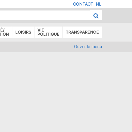
CONTACT
NL
MENU
IED
E
AGE
É/
VIE
LOISIRS
TRANSPARENCE
TION
POLITIQUE
Ouvrir le menu