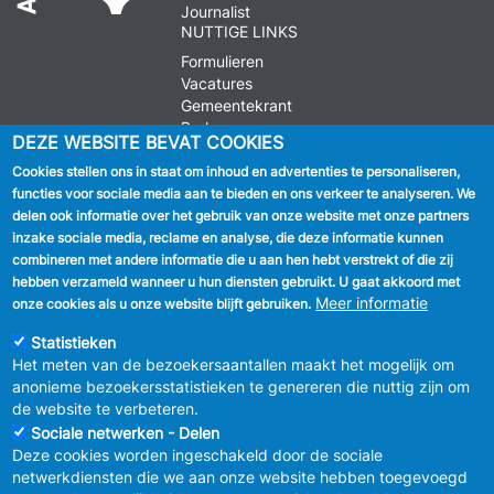
Journalist
NUTTIGE LINKS
Formulieren
Vacatures
Gemeentekrant
Parkeren
DEZE WEBSITE BEVAT COOKIES
Cookies stellen ons in staat om inhoud en advertenties te personaliseren,
VOLG ONS
functies voor sociale media aan te bieden en ons verkeer te analyseren. We
delen ook informatie over het gebruik van onze website met onze partners
Facebook
inzake sociale media, reclame en analyse, die deze informatie kunnen
combineren met andere informatie die u aan hen hebt verstrekt of die zij
Linkedin
hebben verzameld wanneer u hun diensten gebruikt. U gaat akkoord met
Meer informatie
onze cookies als u onze website blijft gebruiken.
Instagram
Statistieken
Het meten van de bezoekersaantallen maakt het mogelijk om
anonieme bezoekersstatistieken te genereren die nuttig zijn om
de website te verbeteren.
Sociale netwerken - Delen
Deze cookies worden ingeschakeld door de sociale
MENU
Vertrouwelijkheid
netwerkdiensten die we aan onze website hebben toegevoegd
FOOTER