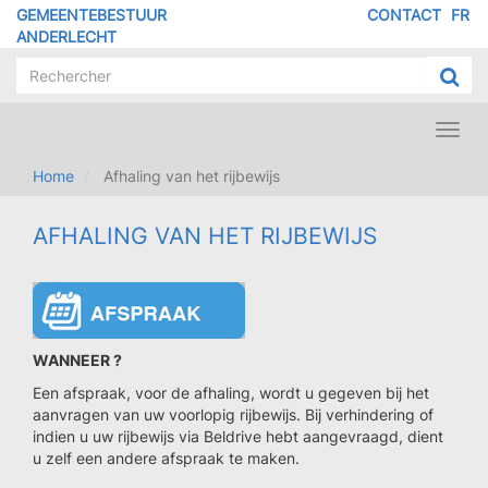
Overslaan
GEMEENTEBESTUUR
CONTACT
FR
MENU
en
ANDERLECHT
naar
PIED
de
DE
inhoud
PAGE
gaan
Toggl
navig
Home
Afhaling van het rijbewijs
AFHALING VAN HET RIJBEWIJS
WANNEER ?
Een afspraak, voor de afhaling, wordt u gegeven bij het
aanvragen van uw voorlopig rijbewijs. Bij verhindering of
indien u uw rijbewijs via Beldrive hebt aangevraagd, dient
u zelf een andere afspraak te maken.