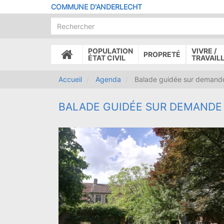
Aller
COMMUNE D'ANDERLECHT
au
contenu
principal
POPULATION
VIVRE /
PROPRETÉ
ACCUEIL
ÉTAT CIVIL
TRAVAIL
Accueil
Agenda
Balade guidée sur demande
BALADE GUIDÉE SUR DEMANDE