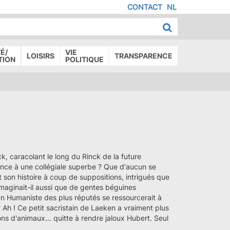
CONTACT
NL
MENU
IED
E
AGE
É/
VIE
LOISIRS
TRANSPARENCE
TION
POLITIQUE
, caracolant le long du Rinck de la future
sance à une collégiale superbe ? Que d'aucun se
t son histoire à coup de suppositions, intrigués que
maginait-il aussi que de gentes béguines
u'un Humaniste des plus réputés se ressourcerait à
? Ah ! Ce petit sacristain de Laeken a vraiment plus
ons d'animaux… quitte à rendre jaloux Hubert. Seul