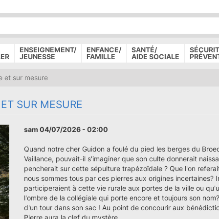
P
D
P
ENSEIGNEMENT/
ENFANCE/
SANTÉ/
SÉCURIT
LER
JEUNESSE
FAMILLE
AIDE SOCIALE
PRÉVEN
 et sur mesure
 ET SUR MESURE
sam 04/07/2026 - 02:00
Quand notre cher Guidon a foulé du pied les berges du Broeck
Vaillance, pouvait-il s'imaginer que son culte donnerait nais
pencherait sur cette sépulture trapézoïdale ? Que l'on referai
nous sommes tous par ces pierres aux origines incertaines? I
participeraient à cette vie rurale aux portes de la ville ou q
l'ombre de la collégiale qui porte encore et toujours son nom
d'un tour dans son sac ! Au point de concourir aux bénédicti
Pierre aura la clef du mystère.