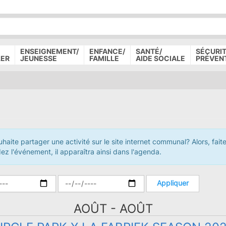
P
D
P
ENSEIGNEMENT/
ENFANCE/
SANTÉ/
SÉCURIT
LER
JEUNESSE
FAMILLE
AIDE SOCIALE
PRÉVEN
haite partager une activité sur le site internet communal? Alors, fai
l'événement, il apparaîtra ainsi dans l'agenda.
Appliquer
AOÛT - AOÛT