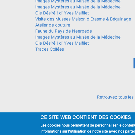
Images Mystères au Musée de la Médecine
Images Mystères au Musée de la Médecine
Olé Désiré ! d’ Yves Malfliet
Visite des Musées Maison d'Erasme & Béguinage
Atelier de couture
Faune du Pays de Neerpede
Images Mystères au Musée de la Médecine
Olé Désiré ! d’ Yves Malfliet
Traces Collées
Pagination
Retrouvez tous les
CE SITE WEB CONTIENT DES COOKIES
Les cookies nous permettent de personnaliser le contenu 
JE SUIS
informations sur l'utilisation de notre site avec nos par
Habitant