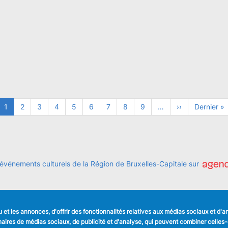
Page
1
Page
2
Page
3
Page
4
Page
5
Page
6
Page
7
Page
8
Page
9
…
Page
››
Dernière
Dernier »
courante
suivante
page
 événements culturels de la Région de Bruxelles-Capitale sur
et les annonces, d'offrir des fonctionnalités relatives aux médias sociaux et d'
LIENS UTILES
SUIVEZ NOUS
tenaires de médias sociaux, de publicité et d'analyse, qui peuvent combiner celle
Formulaires