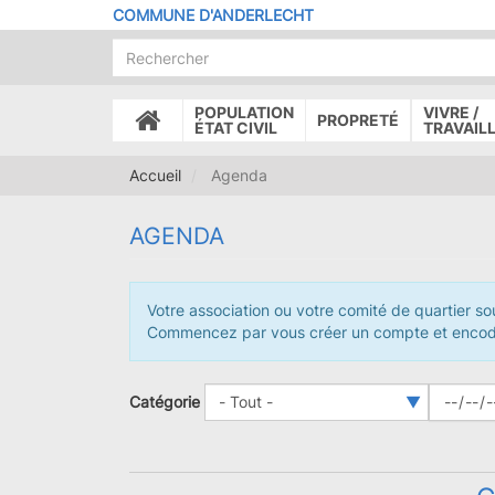
Aller
COMMUNE D'ANDERLECHT
au
contenu
principal
POPULATION
VIVRE /
PROPRETÉ
ACCUEIL
ÉTAT CIVIL
TRAVAIL
Accueil
Agenda
AGENDA
Votre association ou votre comité de quartier sou
Commencez par vous créer un compte et encodez 
Catégorie