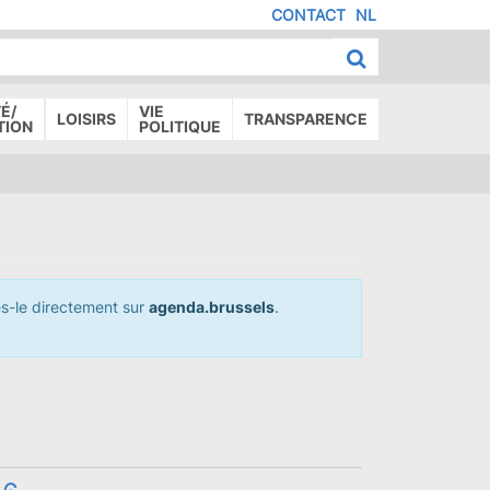
CONTACT
NL
MENU
IED
E
AGE
É/
VIE
LOISIRS
TRANSPARENCE
TION
POLITIQUE
tes-le directement sur
agenda.brussels
.