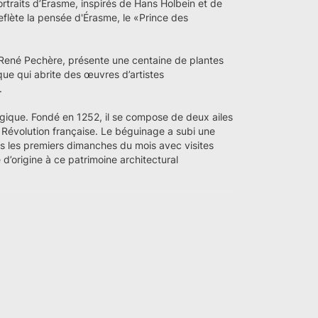
rtraits d’Érasme, inspirés de Hans Holbein et de
reflète la pensée d'Érasme, le «Prince des
 René Pechère, présente une centaine de plantes
que qui abrite des œuvres d’artistes
.
lgique. Fondé en 1252, il se compose de deux ailes
la Révolution française. Le béguinage a subi une
rs les premiers dimanches du mois avec visites
 d’origine à ce patrimoine architectural