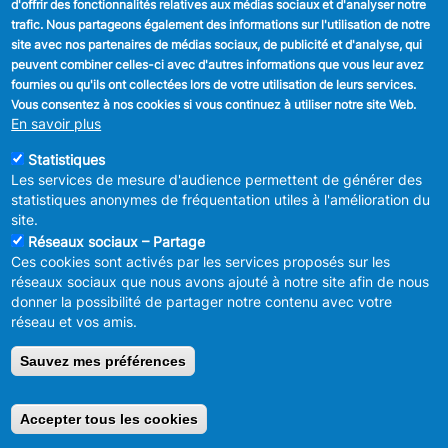
d'offrir des fonctionnalités relatives aux médias sociaux et d'analyser notre
sam 30/09/2028 - 16:00
trafic. Nous partageons également des informations sur l'utilisation de notre
ven 06/10/2028 - 18:00
site avec nos partenaires de médias sociaux, de publicité et d'analyse, qui
sam 07/10/2028 - 16:00
peuvent combiner celles-ci avec d'autres informations que vous leur avez
ven 13/10/2028 - 18:00
fournies ou qu'ils ont collectées lors de votre utilisation de leurs services.
sam 14/10/2028 - 16:00
Vous consentez à nos cookies si vous continuez à utiliser notre site Web.
ven 20/10/2028 - 18:00
En savoir plus
sam 21/10/2028 - 16:00
ven 27/10/2028 - 18:00
Statistiques
sam 28/10/2028 - 16:00
Les services de mesure d'audience permettent de générer des
ven 03/11/2028 - 17:00
statistiques anonymes de fréquentation utiles à l'amélioration du
sam 04/11/2028 - 15:00
site.
ven 10/11/2028 - 17:00
Réseaux sociaux – Partage
sam 11/11/2028 - 15:00
Ces cookies sont activés par les services proposés sur les
ven 17/11/2028 - 17:00
réseaux sociaux que nous avons ajouté à notre site afin de nous
sam 18/11/2028 - 15:00
donner la possibilité de partager notre contenu avec votre
ven 24/11/2028 - 17:00
réseau et vos amis.
sam 25/11/2028 - 15:00
ven 01/12/2028 - 17:00
Sauvez mes préférences
sam 02/12/2028 - 15:00
ven 08/12/2028 - 17:00
sam 09/12/2028 - 15:00
Accepter tous les cookies
Retirer le consentement
ven 15/12/2028 - 17:00