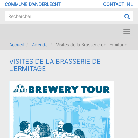
Aller
COMMUNE D'ANDERLECHT
CONTACT
NL
MENU
au
contenu
PIED
principal
DE
PAGE
Toggl
navig
Accueil
Agenda
Visites de la Brasserie de l'Ermitage
VISITES DE LA BRASSERIE DE
L'ERMITAGE