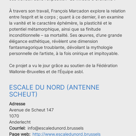
À travers son travail, François Marcadon explore la relation
entre l’esprit et le corps ; quant à ce dernier, il en examine
la vanité et le caractère éphémère, la plasticité et le
potentiel métamorphique, ainsi que sa finitude
inconditionnelle – sa mortalité. Ses œuvres, d’une grande
élégance esthétique, révèlent une dimension
fantasmagorique troublante, dévoilant la mythologie
personnelle de l’artiste, à la fois onirique et impitoyable.
Ce projet a vu le jour grâce au soutien de la Fédération
Wallonie-Bruxelles et de l’Équipe asbl.
ESCALE DU NORD (ANTENNE
SCHEUT)
Adresse
Avenue de Scheut 147
Code
1070
postal
Ville
Anderlecht
Courriel
info@escaledunord.brussels
Page web
http://www.escaledunord.brussels