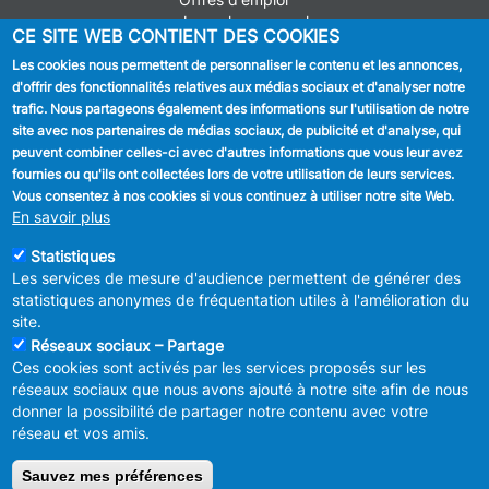
Journal communal
CE SITE WEB CONTIENT DES COOKIES
Stationnement
Les cookies nous permettent de personnaliser le contenu et les annonces,
d'offrir des fonctionnalités relatives aux médias sociaux et d'analyser notre
SUIVEZ NOUS
trafic. Nous partageons également des informations sur l'utilisation de notre
site avec nos partenaires de médias sociaux, de publicité et d'analyse, qui
Facebook
peuvent combiner celles-ci avec d'autres informations que vous leur avez
fournies ou qu'ils ont collectées lors de votre utilisation de leurs services.
Linkedin
Vous consentez à nos cookies si vous continuez à utiliser notre site Web.
En savoir plus
Instagram
Statistiques
Les services de mesure d'audience permettent de générer des
statistiques anonymes de fréquentation utiles à l'amélioration du
site.
Réseaux sociaux – Partage
Ces cookies sont activés par les services proposés sur les
MENU
Déclaration de confidentialité
réseaux sociaux que nous avons ajouté à notre site afin de nous
FOOTER
Déclaration d'accessibilité
donner la possibilité de partager notre contenu avec votre
LEGAL
Mentions légales
réseau et vos amis.
Charte de bonne conduite et de
modération des réseaux sociaux
Sauvez mes préférences