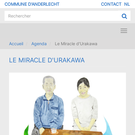
Aller
COMMUNE D'ANDERLECHT
CONTACT
NL
MENU
au
contenu
PIED
principal
DE
PAGE
Toggl
navig
Accueil
Agenda
Le Miracle d'Urakawa
LE MIRACLE D'URAKAWA