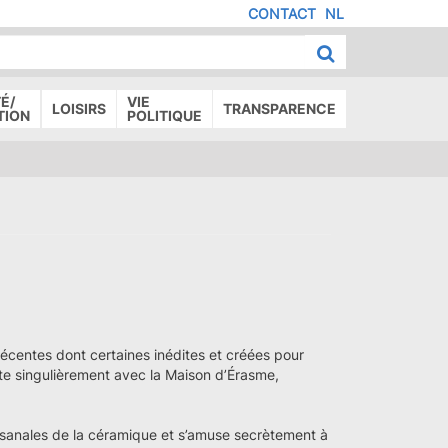
CONTACT
NL
MENU
IED
E
AGE
É/
VIE
LOISIRS
TRANSPARENCE
TION
POLITIQUE
 récentes dont certaines inédites et créées pour
ste singulièrement avec la Maison d’Érasme,
tisanales de la céramique et s’amuse secrètement à