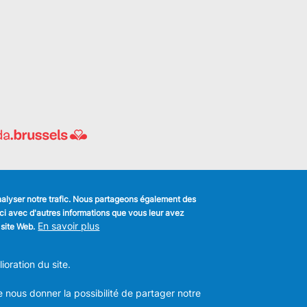
analyser notre trafic. Nous partageons également des
s-ci avec d'autres informations que vous leur avez
k
En savoir plus
 site Web.
MENU
Déclaration de confidentialité
FOOTER
oration du site.
Déclaration d'accessibilité
LEGAL
m
Mentions légales
Charte de bonne conduite et de
e nous donner la possibilité de partager notre
modération des réseaux sociaux