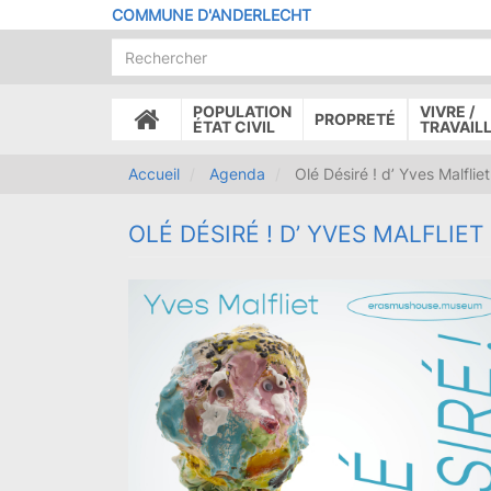
Aller
COMMUNE D'ANDERLECHT
au
contenu
principal
POPULATION
VIVRE /
PROPRETÉ
ACCUEIL
ÉTAT CIVIL
TRAVAIL
Accueil
Agenda
Olé Désiré ! d’ Yves Malfliet
OLÉ DÉSIRÉ ! D’ YVES MALFLIET