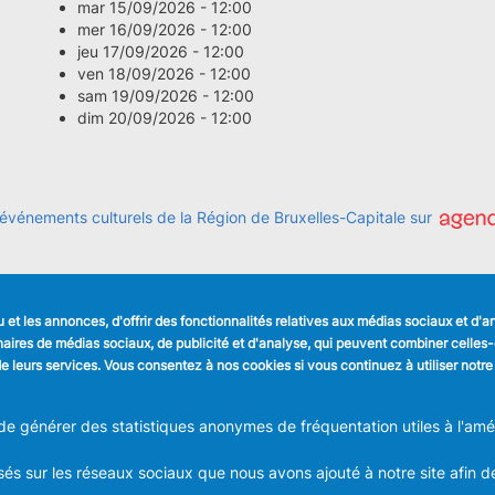
mar 15/09/2026 - 12:00
mer 16/09/2026 - 12:00
jeu 17/09/2026 - 12:00
ven 18/09/2026 - 12:00
sam 19/09/2026 - 12:00
dim 20/09/2026 - 12:00
 événements culturels de la Région de Bruxelles-Capitale sur
et les annonces, d'offrir des fonctionnalités relatives aux médias sociaux et d'
LIENS UTILES
SUIVEZ NOUS
tenaires de médias sociaux, de publicité et d'analyse, qui peuvent combiner celle
Formulaires
Faceboo
n de leurs services. Vous consentez à nos cookies si vous continuez à utiliser notre
Offres d'emploi
Journal communal
Linkedin
Stationnement
 générer des statistiques anonymes de fréquentation utiles à l'améli
Instagra
és sur les réseaux sociaux que nous avons ajouté à notre site afin d