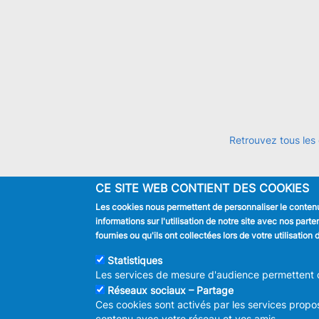
Retrouvez tous les
CE SITE WEB CONTIENT DES COOKIES
Les cookies nous permettent de personnaliser le contenu 
JE SUIS
informations sur l'utilisation de notre site avec nos par
Habitant
fournies ou qu'ils ont collectées lors de votre utilisatio
Touriste
Entreprise
Statistiques
Journaliste
Les services de mesure d'audience permettent de
Réseaux sociaux – Partage
Ces cookies sont activés par les services propos
contenu avec votre réseau et vos amis.