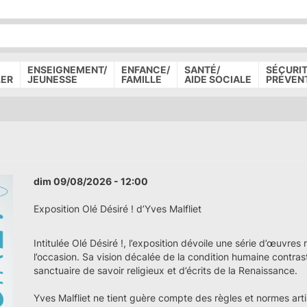
P
D
P
ENSEIGNEMENT/
ENFANCE/
SANTÉ/
SÉCURIT
LER
JEUNESSE
FAMILLE
AIDE SOCIALE
PRÉVEN
dim 09/08/2026 - 12:00
Exposition Olé Désiré ! d’Yves Malfliet
Intitulée Olé Désiré !, l’exposition dévoile une série d’œuvres
l’occasion. Sa vision décalée de la condition humaine contra
sanctuaire de savoir religieux et d’écrits de la Renaissance.
Yves Malfliet ne tient guère compte des règles et normes ar