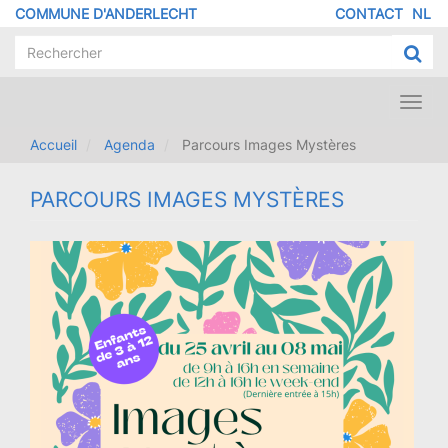
Aller
COMMUNE D'ANDERLECHT
CONTACT
NL
MENU
au
contenu
PIED
principal
DE
PAGE
Toggl
navig
Accueil
Agenda
Parcours Images Mystères
PARCOURS IMAGES MYSTÈRES