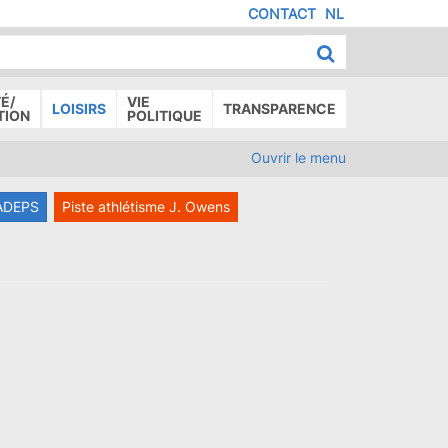
CONTACT
NL
MENU
IED
E
AGE
É/
VIE
LOISIRS
TRANSPARENCE
TION
POLITIQUE
Ouvrir le menu
ADEPS
Piste athlétisme J. Owens