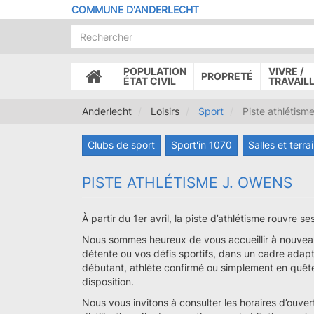
Aller
COMMUNE D'ANDERLECHT
au
contenu
principal
POPULATION
VIVRE /
PROPRETÉ
ACCUEIL
ÉTAT CIVIL
TRAVAIL
Anderlecht
Loisirs
Sport
Piste athlétism
Clubs de sport
Sport'in 1070
Salles et terra
PISTE ATHLÉTISME J. OWENS
À partir du 1er avril, la piste d’athlétisme rouvre s
Nous sommes heureux de vous accueillir à nouvea
détente ou vos défis sportifs, dans un cadre adap
débutant, athlète confirmé ou simplement en quête d’
disposition.
Nous vous invitons à consulter les horaires d’ouver