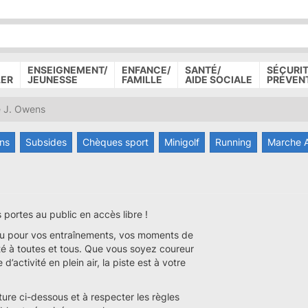
P
D
P
ENSEIGNEMENT/
ENFANCE/
SANTÉ/
SÉCURIT
LER
JEUNESSE
FAMILLE
AIDE SOCIALE
PRÉVEN
e J. Owens
ins
Subsides
Chèques sport
Minigolf
Running
Marche 
es portes au public en accès libre !
u pour vos entraînements, vos moments de
té à toutes et tous. Que vous soyez coureur
activité en plein air, la piste est à votre
ture ci-dessous et à respecter les règles