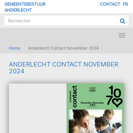
Overslaan
GEMEENTEBESTUUR
CONTACT
FR
MENU
en
ANDERLECHT
naar
PIED
de
DE
inhoud
PAGE
gaan
Toggl
navig
Home
Anderlecht Contact November 2024
ANDERLECHT CONTACT NOVEMBER
2024