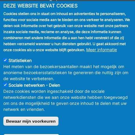
Parkeren
DEZE WEBSITE BEVAT COOKIES
Cookies stellen ons in staat om inhoud en advertenties te personaliseren,
VOLG ONS
functies voor sociale media aan te bieden en ons verkeer te analyseren. We
delen ook informatie over het gebruik van onze website met onze partners
Facebook
inzake sociale media, reclame en analyse, die deze informatie kunnen
combineren met andere informatie die u aan hen hebt verstrekt of die zij
Linkedin
hebben verzameld wanneer u hun diensten gebruikt. U gaat akkoord met
Meer informatie
onze cookies als u onze website blijft gebruiken.
Instagram
Statistieken
Het meten van de bezoekersaantallen maakt het mogelijk om
anonieme bezoekersstatistieken te genereren die nuttig zijn om
de website te verbeteren.
Sociale netwerken - Delen
Deze cookies worden ingeschakeld door de sociale
MENU
Vertrouwelijkheid
netwerkdiensten die we aan onze website hebben toegevoegd
FOOTER
Verbeteringsplan
om ons de mogelijkheid te geven onze inhoud te delen met uw
LEGAL
Wettelijke bepalingen
netwerk en vrienden.
Charter van goed gedrag en moderatie
van de sociale netwerken
Bewaar mijn voorkeuren
© 2026 GEMEENTEBESTUUR ANDERLECHT
Raadsplein 1 B-