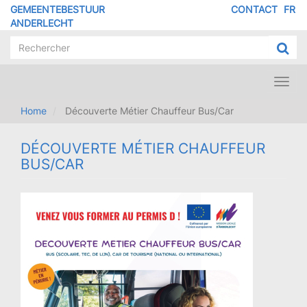
Overslaan
GEMEENTEBESTUUR
CONTACT
FR
MENU
en
ANDERLECHT
naar
PIED
de
DE
inhoud
PAGE
gaan
Toggl
navig
Home
Découverte Métier Chauffeur Bus/Car
DÉCOUVERTE MÉTIER CHAUFFEUR
BUS/CAR