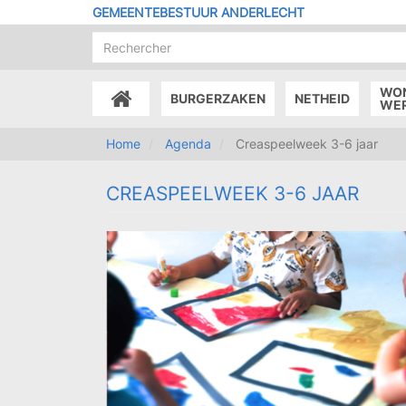
Overslaan
GEMEENTEBESTUUR ANDERLECHT
en
naar
de
inhoud
WO
BURGERZAKEN
NETHEID
gaan
ACCUEIL
WE
Home
Agenda
Creaspeelweek 3-6 jaar
CREASPEELWEEK 3-6 JAAR