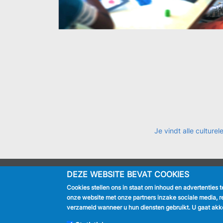
Je vindt alle cultur
DEZE WEBSITE BEVAT COOKIES
IK BEN
Cookies stellen ons in staat om inhoud en advertenties 
Inwoner
onze website met onze partners inzake sociale media, r
Toerist
verzameld wanneer u hun diensten gebruikt. U gaat akko
Bedrijf