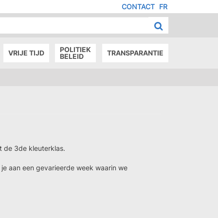
CONTACT
FR
MENU
IED
E
AGE
POLITIEK
VRIJE TIJD
TRANSPARANTIE
BELEID
t de 3de kleuterklas.
 je aan een gevarieerde week waarin we