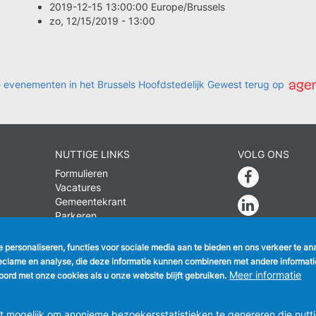
2019-12-15 13:00:00 Europe/Brussels
zo, 12/15/2019 - 13:00
ele evenementen in het Brussels Hoofdstedelijk Gewest terug op
NUTTIGE LINKS
VOLG ONS
Formulieren
Faceboo
Vacatures
Gemeentekrant
Linkedin
Parkeren
Instagra
te personaliseren, functies voor sociale media aan te bieden en ons verkeer te a
eclame en analyse, die deze informatie kunnen combineren met andere informatie 
Meer informatie
ord met onze cookies als u onze website blijft gebruiken.
EENTEBESTUUR ANDERLECHT
Raadsplein 1 B-1070-Brussel -
T:
+3
info@anderlecht.brussels
- webmaster
Caravane media
mogelijk om anonieme bezoekersstatistieken te genereren die nutti