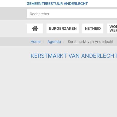
Overslaan
GEMEENTEBESTUUR ANDERLECHT
en
naar
de
inhoud
WO
BURGERZAKEN
NETHEID
gaan
ACCUEIL
WE
Home
Agenda
Kerstmarkt van Anderlecht
KERSTMARKT VAN ANDERLECH