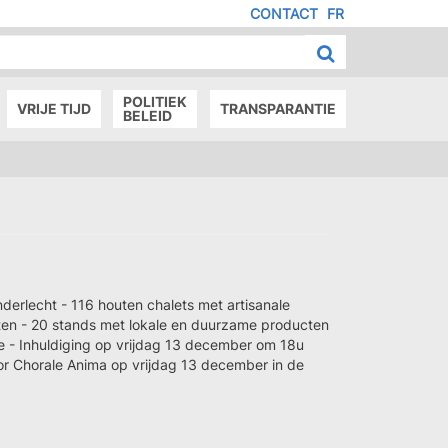
CONTACT
FR
MENU
IED
E
AGE
POLITIEK
VRIJE TIJD
TRANSPARANTIE
BELEID
derlecht - 116 houten chalets met artisanale
ten - 20 stands met lokale en duurzame producten
 - Inhuldiging op vrijdag 13 december om 18u
or Chorale Anima op vrijdag 13 december in de