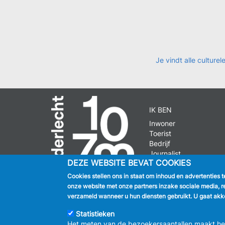
Je vindt alle cultur
IK BEN
Inwoner
Toerist
Bedrijf
Journalist
DEZE WEBSITE BEVAT COOKIES
Cookies stellen ons in staat om inhoud en advertenties 
onze website met onze partners inzake sociale media, r
verzameld wanneer u hun diensten gebruikt. U gaat akko
© 2026 GEM
Statistieken
Het meten van de bezoekersaantallen maakt het 