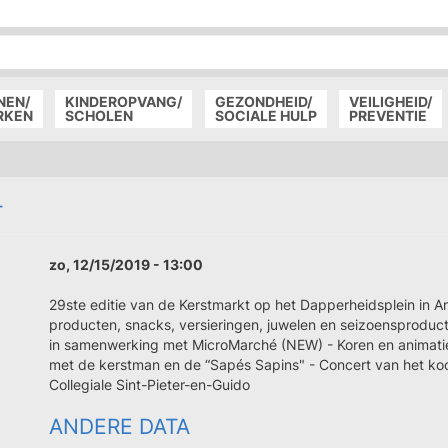
P
D
P
NEN/
KINDEROPVANG/
GEZONDHEID/
VEILIGHEID/
RKEN
SCHOLEN
SOCIALE HULP
PREVENTIE
T
zo, 12/15/2019 - 13:00
29ste editie van de Kerstmarkt op het Dapperheidsplein in An
producten, snacks, versieringen, juwelen en seizoensproduc
in samenwerking met MicroMarché (NEW) - Koren en animatie
met de kerstman en de “Sapés Sapins" - Concert van het ko
Collegiale Sint-Pieter-en-Guido
ANDERE DATA