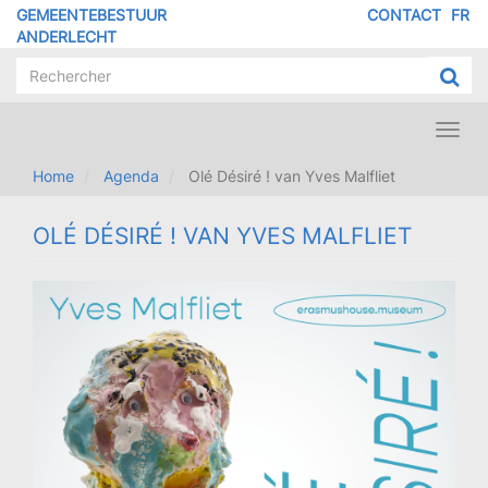
Overslaan
GEMEENTEBESTUUR
CONTACT
FR
MENU
en
ANDERLECHT
naar
PIED
de
DE
inhoud
PAGE
gaan
Toggl
navig
Home
Agenda
Olé Désiré ! van Yves Malfliet
OLÉ DÉSIRÉ ! VAN YVES MALFLIET