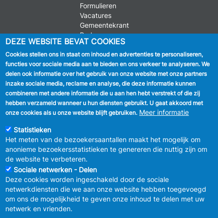
Formulieren
Vacatures
Gemeentekrant
Parkeren
DEZE WEBSITE BEVAT COOKIES
Cookies stellen ons in staat om inhoud en advertenties te personaliseren,
VOLG ONS
functies voor sociale media aan te bieden en ons verkeer te analyseren. We
delen ook informatie over het gebruik van onze website met onze partners
Facebook
inzake sociale media, reclame en analyse, die deze informatie kunnen
combineren met andere informatie die u aan hen hebt verstrekt of die zij
Linkedin
hebben verzameld wanneer u hun diensten gebruikt. U gaat akkoord met
Meer informatie
onze cookies als u onze website blijft gebruiken.
Instagram
Statistieken
Het meten van de bezoekersaantallen maakt het mogelijk om
anonieme bezoekersstatistieken te genereren die nuttig zijn om
de website te verbeteren.
Sociale netwerken - Delen
Deze cookies worden ingeschakeld door de sociale
MENU
Vertrouwelijkheid
netwerkdiensten die we aan onze website hebben toegevoegd
FOOTER
Verbeteringsplan
om ons de mogelijkheid te geven onze inhoud te delen met uw
LEGAL
Wettelijke bepalingen
netwerk en vrienden.
Charter van goed gedrag en moderatie