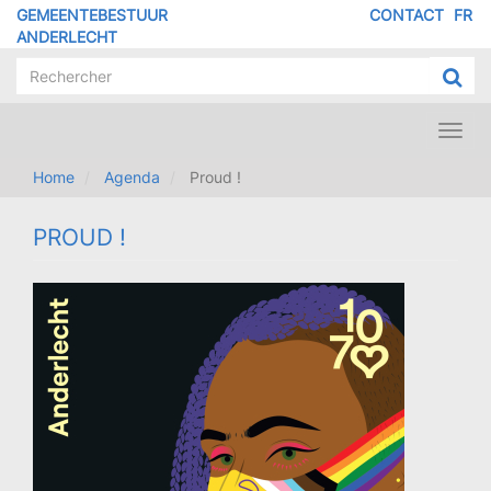
Overslaan
GEMEENTEBESTUUR
CONTACT
FR
MENU
en
ANDERLECHT
naar
PIED
de
DE
inhoud
PAGE
gaan
Toggl
navig
Home
Agenda
Proud !
PROUD !