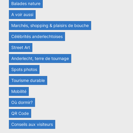
Balades nature
A voir aussi
Marchés, shopping & plaisirs de bouche
Célébrités anderlechtoises
Street Art
Anderlecht, terre de tournage
Spots photos
Tourisme durable
Mobilité
Où dormir?
QR Code
Conseils aux visiteurs