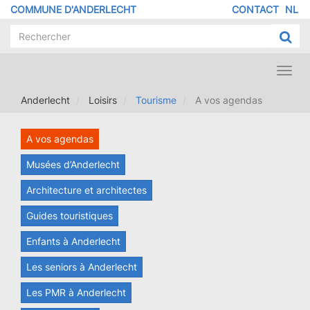
Aller
COMMUNE D'ANDERLECHT
CONTACT
NL
MENU
au
contenu
PIED
principal
DE
PAGE
Toggl
navig
Anderlecht
Loisirs
Tourisme
A vos agendas
A vos agendas
Musées d’Anderlecht
Architecture et architectes
Guides touristiques
Enfants à Anderlecht
Les seniors à Anderlecht
Les PMR à Anderlecht