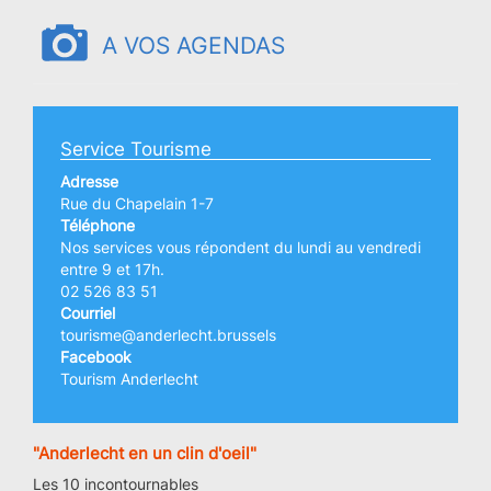
A VOS AGENDAS
Service Tourisme
Adresse
Rue du Chapelain 1-7
Téléphone
Nos services vous répondent du lundi au vendredi
entre 9 et 17h.
02 526 83 51
Courriel
tourisme@anderlecht.brussels
Facebook
Tourism Anderlecht
"Anderlecht en un clin d'oeil"
Les 10 incontournables