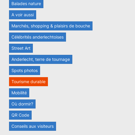
Balades nature
A voir aussi
Marchés, shopping & plaisirs de bouche
Célébrités anderlechtoises
Street Art
Anderlecht, terre de tournage
Spots photos
Tourisme durable
Mobilité
Où dormir?
QR Code
Conseils aux visiteurs