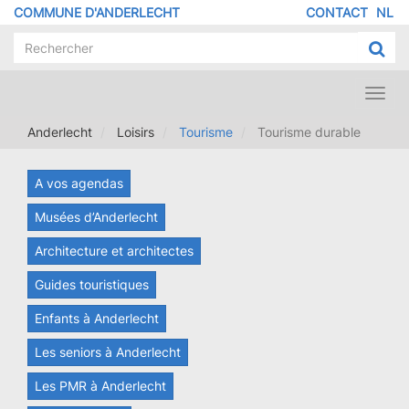
Aller
COMMUNE D'ANDERLECHT
CONTACT
NL
MENU
au
contenu
PIED
principal
DE
PAGE
Toggl
navig
Anderlecht
Loisirs
Tourisme
Tourisme durable
A vos agendas
Musées d’Anderlecht
Architecture et architectes
Guides touristiques
Enfants à Anderlecht
Les seniors à Anderlecht
Les PMR à Anderlecht