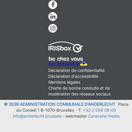
Facebook
Linkedin
Instagram
MENU
Déclaration de confidentialité
FOOTER
Déclaration d'accessibilité
LEGAL
Mentions légales
Charte de bonne conduite et de
modération des réseaux sociaux
© 2026 ADMINISTRATION COMMUNALE D'ANDERLECHT
Place
du Conseil 1 B-1070-Bruxelles -
T:
+32 2 558 08 00
info@anderlecht.brussels
- webmaster
Caravane media