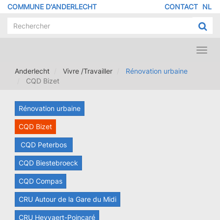
Aller
COMMUNE D'ANDERLECHT
CONTACT
NL
MENU
au
contenu
PIED
principal
DE
PAGE
Toggl
navig
Anderlecht
Vivre /Travailler
Rénovation urbaine
CQD Bizet
Rénovation urbaine
CQD Bizet
CQD Peterbos
CQD Biestebroeck
CQD Compas
CRU Autour de la Gare du Midi
CRU Heyvaert-Poincaré