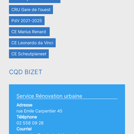
CRU Gare de l'ouest
PdV 2021-2025
CE Marius Renard
CE Leonardo da Vinci
CE Scheutplaneet
CQD BIZET
Service Rénovation urbaine
Adresse
rue Emile Carpentier 45
Téléphone
02 558 09 28
Courriel