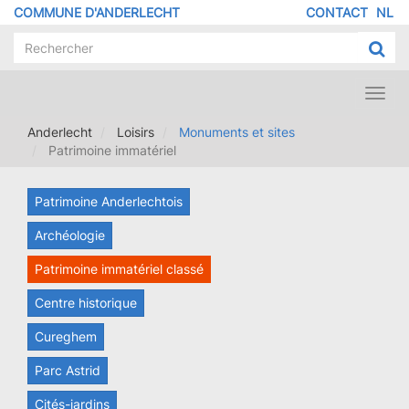
Aller
COMMUNE D'ANDERLECHT
CONTACT
NL
MENU
au
contenu
PIED
principal
DE
PAGE
Toggl
navig
Anderlecht
Loisirs
Monuments et sites
Patrimoine immatériel
Patrimoine Anderlechtois
Archéologie
Patrimoine immatériel classé
Centre historique
Cureghem
Parc Astrid
Cités-jardins