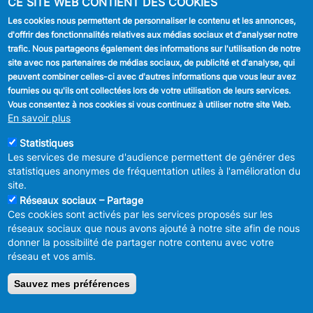
CE SITE WEB CONTIENT DES COOKIES
Stationnement
Les cookies nous permettent de personnaliser le contenu et les annonces,
d'offrir des fonctionnalités relatives aux médias sociaux et d'analyser notre
SUIVEZ NOUS
trafic. Nous partageons également des informations sur l'utilisation de notre
site avec nos partenaires de médias sociaux, de publicité et d'analyse, qui
Facebook
peuvent combiner celles-ci avec d'autres informations que vous leur avez
fournies ou qu'ils ont collectées lors de votre utilisation de leurs services.
Linkedin
Vous consentez à nos cookies si vous continuez à utiliser notre site Web.
En savoir plus
Instagram
Statistiques
Les services de mesure d'audience permettent de générer des
statistiques anonymes de fréquentation utiles à l'amélioration du
site.
Réseaux sociaux – Partage
Ces cookies sont activés par les services proposés sur les
MENU
Déclaration de confidentialité
réseaux sociaux que nous avons ajouté à notre site afin de nous
FOOTER
Déclaration d'accessibilité
donner la possibilité de partager notre contenu avec votre
LEGAL
Mentions légales
réseau et vos amis.
Charte de bonne conduite et de
modération des réseaux sociaux
Sauvez mes préférences
© 2026 ADMINISTRATION COMMUNALE D'ANDERLECHT
Place