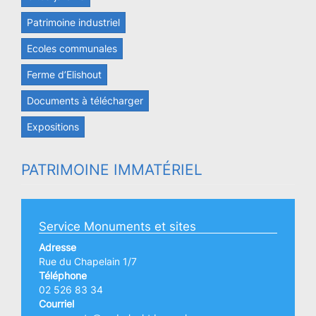
Patrimoine industriel
Ecoles communales
Ferme d’Elishout
Documents à télécharger
Expositions
PATRIMOINE IMMATÉRIEL
Service Monuments et sites
Adresse
Rue du Chapelain 1/7
Téléphone
02 526 83 34
Courriel