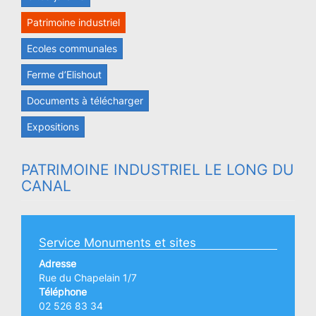
Patrimoine industriel
Ecoles communales
Ferme d’Elishout
Documents à télécharger
Expositions
PATRIMOINE INDUSTRIEL LE LONG DU
CANAL
Service Monuments et sites
Adresse
Rue du Chapelain 1/7
Téléphone
02 526 83 34