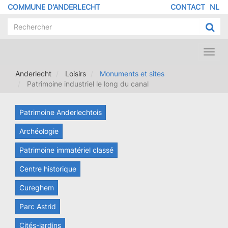
Aller
COMMUNE D'ANDERLECHT
CONTACT
NL
MENU
au
contenu
PIED
principal
DE
PAGE
Toggl
navig
Anderlecht
Loisirs
Monuments et sites
Patrimoine industriel le long du canal
Patrimoine Anderlechtois
Archéologie
Patrimoine immatériel classé
Centre historique
Cureghem
Parc Astrid
Cités-jardins