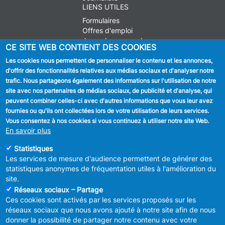
LIENS UTILES
Formulaires
Offres d'emploi
Journal communal
CE SITE WEB CONTIENT DES COOKIES
Stationnement
Les cookies nous permettent de personnaliser le contenu et les annonces,
d'offrir des fonctionnalités relatives aux médias sociaux et d'analyser notre
SUIVEZ NOUS
trafic. Nous partageons également des informations sur l'utilisation de notre
site avec nos partenaires de médias sociaux, de publicité et d'analyse, qui
Facebook
peuvent combiner celles-ci avec d'autres informations que vous leur avez
fournies ou qu'ils ont collectées lors de votre utilisation de leurs services.
Linkedin
Vous consentez à nos cookies si vous continuez à utiliser notre site Web.
En savoir plus
Instagram
Statistiques
Les services de mesure d'audience permettent de générer des
statistiques anonymes de fréquentation utiles à l'amélioration du
site.
Réseaux sociaux – Partage
Ces cookies sont activés par les services proposés sur les
MENU
Déclaration de confidentialité
réseaux sociaux que nous avons ajouté à notre site afin de nous
FOOTER
Déclaration d'accessibilité
donner la possibilité de partager notre contenu avec votre
LEGAL