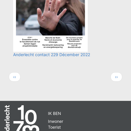
Anderlecht contact 229 Décember 2022
Paginering
Vorige
Volgend
‹‹
››
pagina
pagina
IK BEN
Inwoner
Toerist