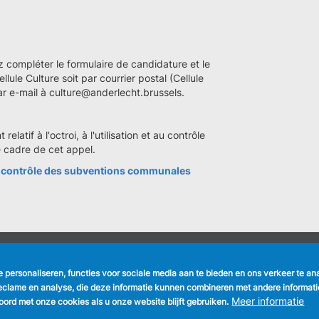
compléter le formulaire de candidature et le
lule Culture soit par courrier postal (Cellule
ar e-mail à culture@anderlecht.brussels.
latif à l'octroi, à l'utilisation et au contrôle
 cadre de cet appel.
et au contrôle des subventions communales
NUTTIGE LINKS
VOLG ONS
te personaliseren, functies voor sociale media aan te bieden en ons verkeer te a
Formulieren
Faceboo
eclame en analyse, die deze informatie kunnen combineren met andere informatie 
Vacatures
Meer informatie
ord met onze cookies als u onze website blijft gebruiken.
Gemeentekrant
Linkedin