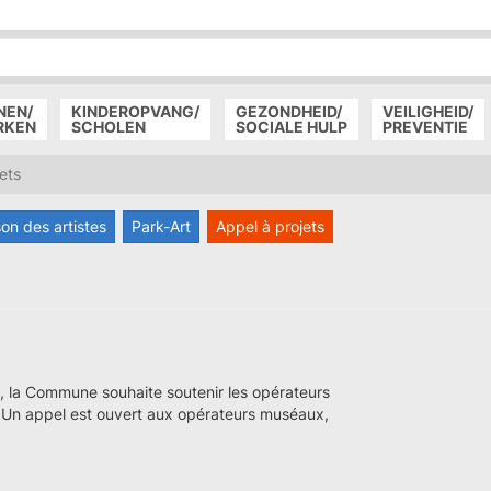
P
D
P
NEN/
KINDEROPVANG/
GEZONDHEID/
VEILIGHEID/
RKEN
SCHOLEN
SOCIALE HULP
PREVENTIE
ets
on des artistes
Park-Art
Appel à projets
, la Commune souhaite soutenir les opérateurs
. Un appel est ouvert aux opérateurs muséaux,