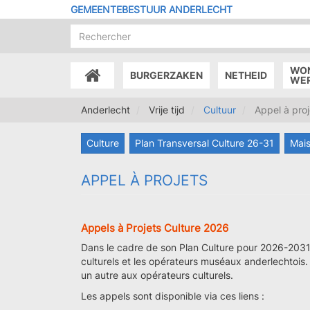
Overslaan
GEMEENTEBESTUUR ANDERLECHT
en
naar
de
inhoud
WO
BURGERZAKEN
NETHEID
gaan
ACCUEIL
WE
Anderlecht
Vrije tijd
Cultuur
Appel à proj
Culture
Plan Transversal Culture 26-31
Mais
APPEL À PROJETS
Appels à Projets Culture 2026
Dans le cadre de son Plan Culture pour 2026-2031
culturels et les opérateurs muséaux anderlechtois
un autre aux opérateurs culturels.
Les appels sont disponible via ces liens :