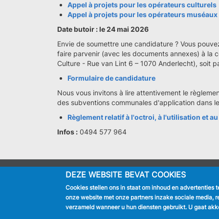
Appel à projets pour les opérateurs culturels
Appel à projets pour les opérateurs muséaux
Date butoir : le 24 mai 2026
Envie de soumettre une candidature ? Vous pouvez 
faire parvenir (avec les documents annexes) à la cel
Culture - Rue van Lint 6 – 1070 Anderlecht), soit p
Formulaire de candidature
Nous vous invitons à lire attentivement le règlement re
des subventions communales d'application dans le
Règlement relatif à l'octroi, à l'utilisation 
Infos :
0494 577 964
DEZE WEBSITE BEVAT COOKIES
IK BEN
Cookies stellen ons in staat om inhoud en advertenties 
Inwoner
onze website met onze partners inzake sociale media, r
Toerist
verzameld wanneer u hun diensten gebruikt. U gaat akko
Bedrijf