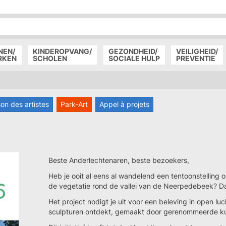
P
D
P
NEN/
KINDEROPVANG/
GEZONDHEID/
VEILIGHEID/
RKEN
SCHOLEN
SOCIALE HULP
PREVENTIE
on des artistes
Park-Art
Appel à projets
Beste Anderlechtenaren, beste bezoekers,
Heb je ooit al eens al wandelend een tentoonstelling o
de vegetatie rond de vallei van de Neerpedebeek? Da
Het project nodigt je uit voor een beleving in open lu
sculpturen ontdekt, gemaakt door gerenommeerde kuns