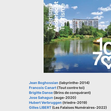
Jean Boghossian
(labyrinthe-2014)
Francois Canart
(Tout contre toi)
Brigitte Danse
(Brins de conquérant)
Jose Sahagun
(auge-2020)
Hubert Verbruggen
(triedre-2019)
Gilles LIBERT
(Les Falaises Numéraires-2022)