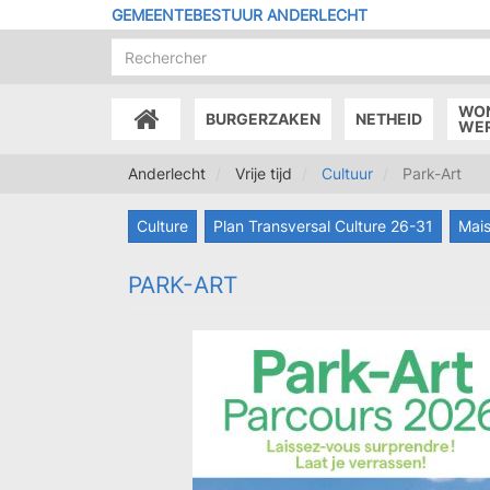
Overslaan
GEMEENTEBESTUUR ANDERLECHT
en
naar
de
inhoud
WO
BURGERZAKEN
NETHEID
gaan
ACCUEIL
WE
Anderlecht
Vrije tijd
Cultuur
Park-Art
Culture
Plan Transversal Culture 26-31
Mais
PARK-ART