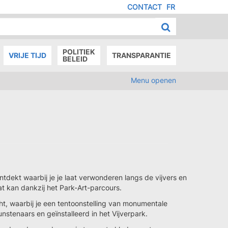
CONTACT
FR
MENU
IED
E
AGE
POLITIEK
VRIJE TIJD
TRANSPARANTIE
BELEID
Menu openen
ntdekt waarbij je je laat verwonderen langs de vijvers en
t kan dankzij het Park-Art-parcours.
cht, waarbij je een tentoonstelling van monumentale
tenaars en geïnstalleerd in het Vijverpark.