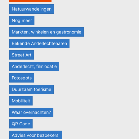
Natuurwandelingen
Nog meer
Markten, winkelen en gastronomie
Bekende Anderlechtenaren
Street Art
Anderlecht, filmlocatie
Fotospots
Duurzaam toerisme
Mobiliteit
Waar overnachten?
QR Code
Advies voor bezoekers