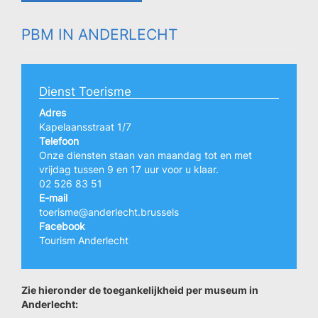
PBM IN ANDERLECHT
Dienst Toerisme
Adres
Kapelaansstraat 1/7
Telefoon
Onze diensten staan van maandag tot en met
vrijdag tussen 9 en 17 uur voor u klaar.
02 526 83 51
E-mail
toerisme@anderlecht.brussels
Facebook
Tourism Anderlecht
Zie hieronder de toegankelijkheid per museum in
Anderlecht: