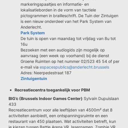
markeringspaaltjes en informatie- en
lokalisatieborden in de vorm van tactiele
pictogrammen in brailleschrift. De Tuin der Zintuigen
is een nieuw onderdeel van het Park System van
Anderlecht.
Park System
De tuin is open van maandag tot vrijdag van 8u tot
16u
Bezoeken met een audiogids zijn mogelijk op
aanvraag (een week op voorhand) bij de dienst
Groene Ruimten op het nummer 02/523 45 54 of per
e-mail via
espacespublics@anderlecht.brussels
Adres: Neerpedestraat 187
Zintuigentuin
Recreatiecentra toegankelijk voor PBM
BIG’c (Brussels Indoor Games Center)
Sylvain Dupuislaan
433
Recreatiecentrum voor alle leeftijden van 4500m² dat 8
activiteiten aanbiedt, een ontspanningsruimte en een
restaurant van 450 plaatsen. Wat activiteiten betreft, kun
je kiezen tussen Battle Arena VR, lasergamen, Zombie VR,