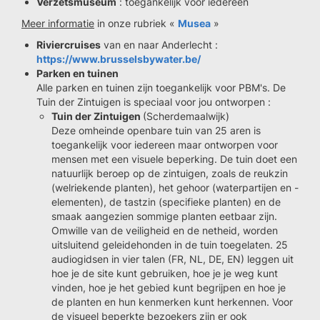
Verzetsmuseum
: toegankelijk voor iedereen
Meer informatie
in onze rubriek «
Musea
»
Riviercruises
van en naar Anderlecht :
https://www.brusselsbywater.be/
Parken en tuinen
Alle parken en tuinen zijn toegankelijk voor PBM's. De
Tuin der Zintuigen is speciaal voor jou ontworpen :
Tuin der Zintuigen
(Scherdemaalwijk)
Deze omheinde openbare tuin van 25 aren is
toegankelijk voor iedereen maar ontworpen voor
mensen met een visuele beperking. De tuin doet een
natuurlijk beroep op de zintuigen, zoals de reukzin
(welriekende planten), het gehoor (waterpartijen en -
elementen), de tastzin (specifieke planten) en de
smaak aangezien sommige planten eetbaar zijn.
Omwille van de veiligheid en de netheid, worden
uitsluitend geleidehonden in de tuin toegelaten. 25
audiogidsen in vier talen (FR, NL, DE, EN) leggen uit
hoe je de site kunt gebruiken, hoe je je weg kunt
vinden, hoe je het gebied kunt begrijpen en hoe je
de planten en hun kenmerken kunt herkennen. Voor
de visueel beperkte bezoekers zijn er ook