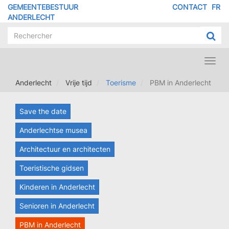
Overslaan
GEMEENTEBESTUUR
CONTACT
FR
MENU
en
ANDERLECHT
naar
PIED
de
DE
inhoud
PAGE
gaan
Toggl
navig
Anderlecht
Vrije tijd
Toerisme
PBM in Anderlecht
Save the date
Anderlechtse musea
Architectuur en architecten
Toeristische gidsen
Kinderen in Anderlecht
Senioren in Anderlecht
PBM in Anderlecht