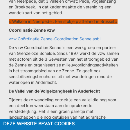
van Neerpede, dat 3 valleien omvat: Pede, Vogelenzang
en Broekbeek. In dat kader maakte de vereniging een
wandelkaart van het gebied.
« Welkom in Neerpede . Een stukje platteland in Brussel »
Coordinatie Zenne vzw
vzw Coördinatie Zenne-Coordination Senne asbl
De vzw Coordination Senne is een werkgroep en partner
van Grenzeloze Schelde. Sinds 1997 werkt de vzw samen
met actoren uit de 3 Gewesten van het stroomgebied van
de Zenne en organiseert ze milieuvoorlichtingsactiviteiten
in het stroomgebied van de Zenne. Ze geeft ook
sensibiliseringsbrochures uit met wandelingen rond de
waterlopen in Anderlecht.
De Vallei van de Volgelzangbeek in Anderlecht
Tijdens deze wandeling ontdek je een vallei die nog voor
een deel kon weerstaan aan de oprukkende
verstedelijking. Het is een groen pareltje met
landschappen die nog getuigen van het agrarische
verleden van Anderlecht en waar een aantal dieren en
DEZE WEBSITE BEVAT COOKIES
planten hun laatste toevlucht vonden.