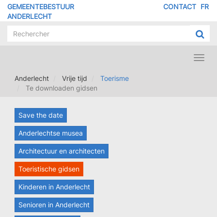
Overslaan
GEMEENTEBESTUUR
CONTACT
FR
MENU
en
ANDERLECHT
naar
PIED
de
DE
inhoud
PAGE
gaan
Toggl
navig
Anderlecht
Vrije tijd
Toerisme
Te downloaden gidsen
Save the date
Anderlechtse musea
Architectuur en architecten
Toeristische gidsen
Kinderen in Anderlecht
Senioren in Anderlecht