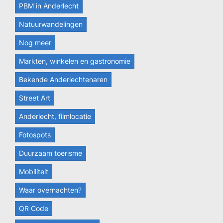
PBM in Anderlecht
Natuurwandelingen
Nog meer
Markten, winkelen en gastronomie
Bekende Anderlechtenaren
Street Art
Anderlecht, filmlocatie
Fotospots
Duurzaam toerisme
Mobiliteit
Waar overnachten?
QR Code