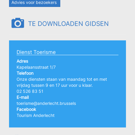
Advies voor bezoekers
TE DOWNLOADEN GIDSEN
Dienst Toerisme
Adres
Kapelaansstraat 1/7
Telefoon
Onze diensten staan van maandag tot en met
vrijdag tussen 9 en 17 uur voor u klaar.
02 526 83 51
E-mail
toerisme@anderlecht.brussels
Facebook
Tourism Anderlecht