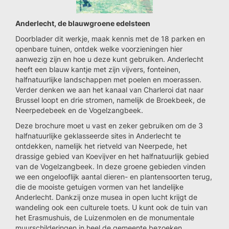
Anderlecht, de blauwgroene edelsteen
Doorblader dit werkje, maak kennis met de 18 parken en
openbare tuinen, ontdek welke voorzieningen hier
aanwezig zijn en hoe u deze kunt gebruiken. Anderlecht
heeft een blauw kantje met zijn vijvers, fonteinen,
halfnatuurlijke landschappen met poelen en moerassen.
Verder denken we aan het kanaal van Charleroi dat naar
Brussel loopt en drie stromen, namelijk de Broekbeek, de
Neerpedebeek en de Vogelzangbeek.
Deze brochure moet u vast en zeker gebruiken om de 3
halfnatuurlijke geklasseerde sites in Anderlecht te
ontdekken, namelijk het rietveld van Neerpede, het
drassige gebied van Koevijver en het halfnatuurlijk gebied
van de Vogelzangbeek. In deze groene gebieden vinden
we een ongelooflijk aantal dieren- en plantensoorten terug,
die de mooiste getuigen vormen van het landelijke
Anderlecht. Dankzij onze musea in open lucht krijgt de
wandeling ook een culturele toets. U kunt ook de tuin van
het Erasmushuis, de Luizenmolen en de monumentale
muurschilderingen in heel de gemeente bezoeken.