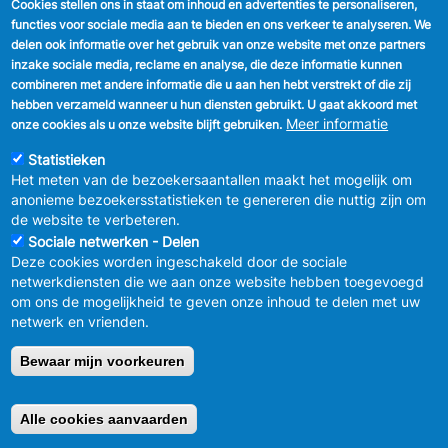
Cookies stellen ons in staat om inhoud en advertenties te personaliseren,
functies voor sociale media aan te bieden en ons verkeer te analyseren. We
Downloaden
delen ook informatie over het gebruik van onze website met onze partners
De Zenne en het kanaal in Anderlecht
inzake sociale media, reclame en analyse, die deze informatie kunnen
combineren met andere informatie die u aan hen hebt verstrekt of die zij
Ooit was de Zenne een aantrekkelijke rivier vol vis met veel
hebben verzameld wanneer u hun diensten gebruikt. U gaat akkoord met
meanders en eilandjes, met op haar oevers een overvloed
Meer informatie
onze cookies als u onze website blijft gebruiken.
aan gele irissen, symbool van het Brussels Hoofdstedelijk
Gewest. Door de overwelving van de Zenne nam het
Statistieken
kanaal haar rol over en is nu DE waterloop van Brussel.
Het meten van de bezoekersaantallen maakt het mogelijk om
Deze folder nodigt u uit om via de laatste restanten van de
anonieme bezoekersstatistieken te genereren die nuttig zijn om
open Zenne in Anderlecht het verhaal van de Zenne en het
de website te verbeteren.
Kanaal naar Charleroi te ontdekken: de functies van deze
Sociale netwerken - Delen
waterlopen, hun potentieel en de toekomstperspectieven.
Deze cookies worden ingeschakeld door de sociale
Downloaden
netwerkdiensten die we aan onze website hebben toegevoegd
om ons de mogelijkheid te geven onze inhoud te delen met uw
Zoektocht naar een rivier DE PEDE VALLEI in Anderlecht.
netwerk en vrienden.
De wandeling is een ontdekkingstocht naar de Pedevallei
tussen parken en plattenland aan de poorten van de stad.
Bewaar mijn voorkeuren
De landschappen behoren tot de meest opmerkelijke van
het Brussels Gewest.
Alle cookies aanvaarden
Retirer le consentement
Downloaden