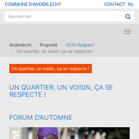
Aller
COMMUNE D'ANDERLECHT
CONTACT
NL
MENU
au
contenu
PIED
principal
DE
PAGE
Toggl
navig
Anderlecht
Propreté
1070 Respect
Un quartier, un voisin, ça se respecte !
Un quartier, un voisin, ça se respecte !
UN QUARTIER, UN VOISIN, ÇA SE
RESPECTE !
FORUM D’AUTOMNE