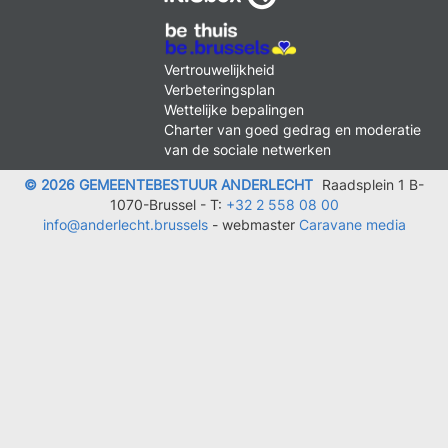
MENU
Vertrouwelijkheid
FOOTER
Verbeteringsplan
LEGAL
Wettelijke bepalingen
Charter van goed gedrag en moderatie
van de sociale netwerken
© 2026 GEMEENTEBESTUUR ANDERLECHT
Raadsplein 1 B-
1070-Brussel -
T:
+32 2 558 08 00
info@anderlecht.brussels
- webmaster
Caravane media