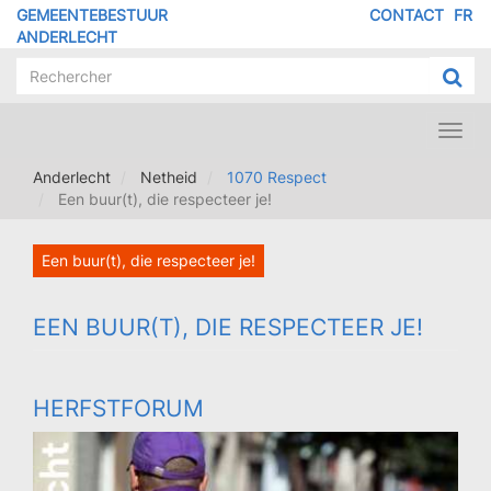
Overslaan
GEMEENTEBESTUUR
CONTACT
FR
MENU
en
ANDERLECHT
naar
PIED
de
DE
inhoud
PAGE
gaan
Toggl
navig
Anderlecht
Netheid
1070 Respect
Een buur(t), die respecteer je!
Een buur(t), die respecteer je!
EEN BUUR(T), DIE RESPECTEER JE!
HERFSTFORUM